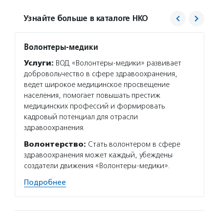
Узнайте больше в каталоге НКО
Волонтеры-медики
ОРБИ
Услуги:
ВОД «Волонтеры-медики» развивает
Услуг
добровольчество в сфере здравоохранения,
инфор
ведет широкое медицинское просвещение
психол
населения, помогает повышать престиж
с инсу
медицинских профессий и формировать
навыка
кадровый потенциал для отрасли
Все ус
здравоохранения.
Волон
Волонтерство:
Стать волонтером в сфере
нескол
здравоохранения может каждый, убеждены
в спор
создатели движения «Волонтеры-медики».
событи
Подробнее
Подро