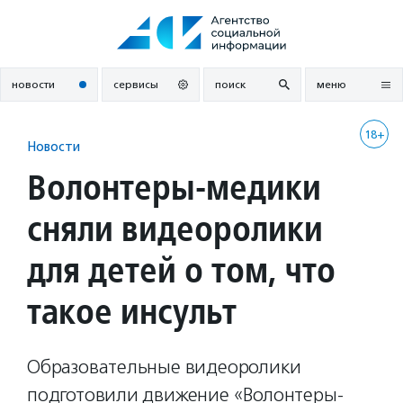
Перейти
к
содержанию
новости
сервисы
поиск
меню
18+
Новости
Волонтеры-медики
сняли видеоролики
для детей о том, что
такое инсульт
Образовательные видеоролики
подготовили движение «Волонтеры-