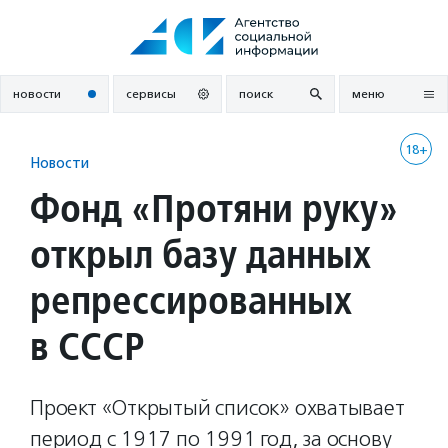
Перейти
к
содержанию
новости
сервисы
поиск
меню
18+
Новости
Фонд «Протяни руку»
открыл базу данных
репрессированных
в СССР
Проект «Открытый список» охватывает
период с 1917 по 1991 год, за основу