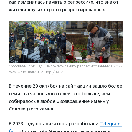
как изменилась память о репрессиях, что знают
жители других стран о репрессированных.
Москвичи, пришедшие почтить память репрессированных в 2022
году. Фото: Вадим Кантор / АСИ
В течение 29 октября на сайт акции зашло более
семи тысяч пользователей: это больше, чем
собиралось в любое «Возвращение имен» у
Соловецкого камня.
В 2023 году организаторы разработали
Telegram-
бот
«Доступ 29». Через него консультанты в