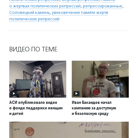
о жертвах политических репрессий
,
репрессированные
,
Соловецкий камень
,
увековечение памяти жертв
политических репрессий
ВИДЕО ПО ТЕМЕ
АСИ опубликовало видео
Иван Бакаидов начал
о фонде поддержки женщин
кампанию за доступную
и детей
и безопасную среду