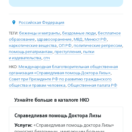
Российская Федерация
ТЕГИ:
беженцы и мигранты
,
бездомные люди
,
бесплатное
образование
,
здравоохранение
,
МВД
,
Минюст РФ
,
наркотические вещества
,
ОП РФ
,
политические репрессии
,
помощь репатриантам
,
преступления
,
пытки
и издевательства
,
спч
НКО:
Международная благотворительная общественная
организация «Справедливая помощь Доктора Лизы»
,
Совет при Президенте РФ по развитию гражданского
общества и правам человека
,
Общественная палата РФ
Узнайте больше в каталоге НКО
Справедливая помощь Доктора Лизы
Услуги:
«Справедливая помощь доктора Лизы»
помогает бездомным, умирающим больным,