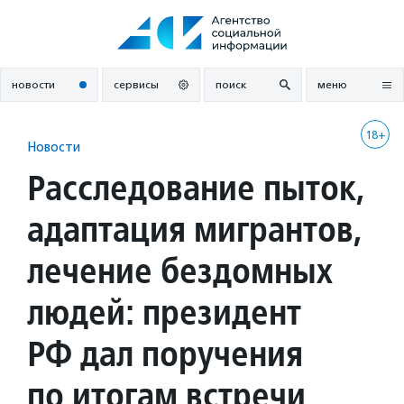
Перейти
к
содержанию
новости
сервисы
поиск
меню
18+
Новости
Расследование пыток,
адаптация мигрантов,
лечение бездомных
людей: президент
РФ дал поручения
по итогам встречи