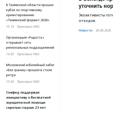
уточнить но
В Тюменской области прошел
кубок по спортивному
Экоактивисты гот
ориентированию
«Тюменский формат-2026»
отходов.
15:19
·
Прислано НКО
Новости
·
20.08.2025
Организация «Радость»
открывает сеть
региональных подразделений
14:25
·
Прислано НКО
Московский юбилейный забег
«Без границ» прошел в стиле
ретро
13:30
·
Прислано НКО
Совфед поддержал
инициативу о бесплатной
юридической помощи
сиротам старше 23 лет