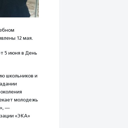
чебном
явлены 12 мая.
т 5 июня в День
ию школьников и
падании
поколения
лекает молодежь
», —
изации «ЭКА»