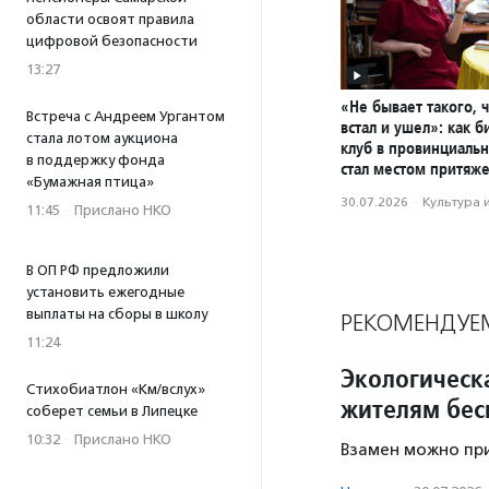
области освоят правила
цифровой безопасности
13:27
«Не бывает такого, 
Встреча с Андреем Ургантом
встал и ушел»: как 
стала лотом аукциона
клуб в провинциаль
в поддержку фонда
стал местом притяж
«Бумажная птица»
30.07.2026
·
Культура 
11:45
·
Прислано НКО
В ОП РФ предложили
установить ежегодные
выплаты на сборы в школу
РЕКОМЕНДУЕ
11:24
Экологическ
Стихобиатлон «Км/вслух»
жителям бес
соберет семьи в Липецке
10:32
·
Прислано НКО
Взамен можно при