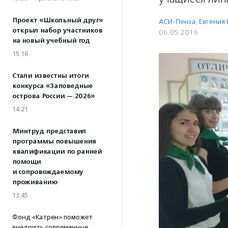
Проект «Школьный друг»
АСИ-Пенза
,
Евгения
открыл набор участников
06.05.2016
на новый учебный год
15:16
Стали известны итоги
конкурса «Заповедные
острова России — 2026»
14:21
Минтруд представил
программы повышения
квалификации по ранней
помощи
и сопровождаемому
проживанию
13:45
Фонд «Катрен» поможет
внедрить современные