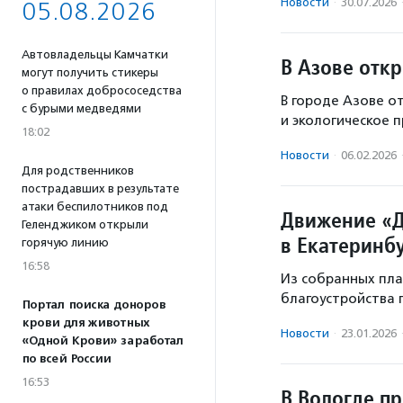
Новости
·
30.07.2026
05.08.2026
Автовладельцы Камчатки
В Азове отк
могут получить стикеры
о правилах добрососедства
В городе Азове о
с бурыми медведями
и экологическое 
18:02
Новости
·
06.02.2026
Для родственников
пострадавших в результате
атаки беспилотников под
Движение «Д
Геленджиком открыли
в Екатеринб
горячую линию
16:58
Из собранных пла
благоустройства 
Портал поиска доноров
крови для животных
Новости
·
23.01.2026
«Одной Крови» заработал
по всей России
16:53
В Вологде п