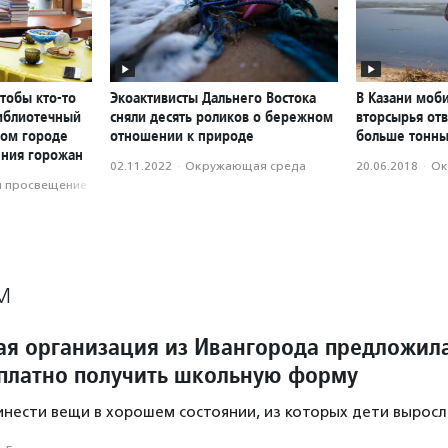
чтобы кто-то
Экоактивисты Дальнего Востока
В Казани моб
библиотечный
сняли десять роликов о бережном
вторсырья отв
ном городе
отношении к природе
больше тонн
ения горожан
02.11.2022
·
Окружающая среда
20.06.2018
·
Ок
и просвещение
М
ая организация из Ивангорода предложил
платно получить школьную форму
нести вещи в хорошем состоянии, из которых дети выросл