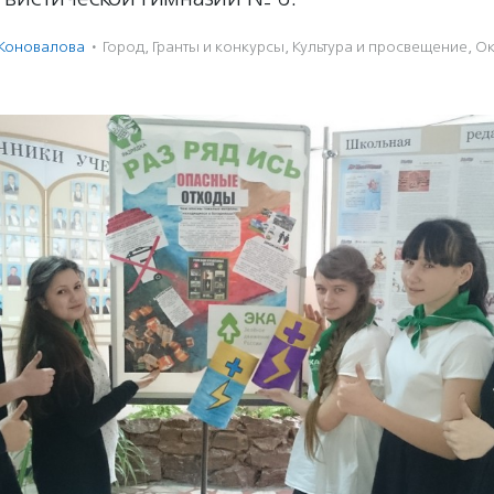
 Коновалова
·
Город
,
Гранты и конкурсы
,
Культура и просвещение
,
Ок