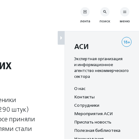
лента
поиск
меню
18+
АСИ
их
Экспертная организация
и информационное
агентство некоммерческого
сектора
О нас
Контакты
ченики
Сотрудники
290 штук)
Мероприятия АСИ
рсе приняли
Прислать новость
лями стали
Полезная библиотека
Наши издания