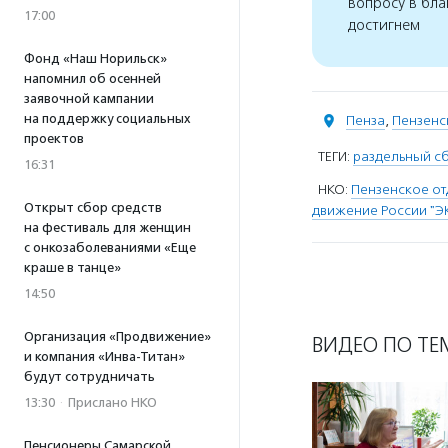
вопросу в бла
17:00
достигнем
Фонд «Наш Норильск»
напомнил об осенней
заявочной кампании
на поддержку социальных
Пенза
,
Пензенс
проектов
ТЕГИ:
раздельный с
16:31
НКО:
Пензенское о
Открыт сбор средств
движение России "Э
на фестиваль для женщин
с онкозаболеваниями «Еще
краше в танце»
14:50
Организация «Продвижение»
ВИДЕО ПО ТЕ
и компания «Инва-Титан»
будут сотрудничать
13:30
·
Прислано НКО
Пенсионеры Самарской