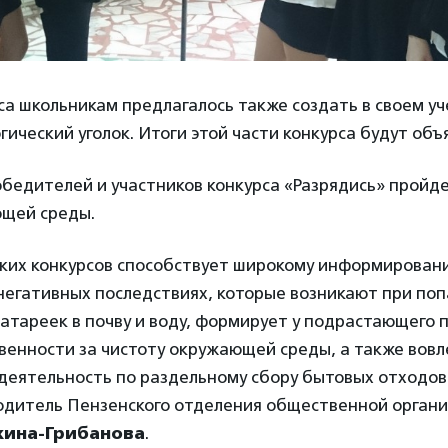
са школьникам предлагалось также создать в своем у
гический уголок. Итоги этой части конкурса будут объ
едителей и участников конкурса «Разрядись» пройде
щей среды.
ких конкурсов способствует широкому информирован
негативных последствиях, которые возникают при по
тареек в почву и воду, формирует у подрастающего 
твенности за чистоту окружающей среды, а также вов
 деятельность по раздельному сбору бытовых отходов
одитель Пензенского отделения общественной орган
ина-Грибанова
.