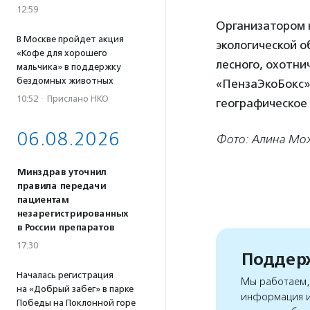
12:59
Организатором 
В Москве пройдет акция
экологической 
«Кофе для хорошего
лесного, охотни
мальчика» в поддержку
бездомных животных
«ПензаЭкоБокс»,
10:52
·
Прислано НКО
географическое
06.08.2026
Фото: Алина Мо
Минздрав уточнил
правила передачи
пациентам
незарегистрированных
в России препаратов
17:30
Поддерж
Началась регистрация
Мы работаем, 
на «Добрый забег» в парке
информация и
Победы на Поклонной горе