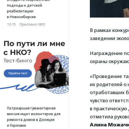
подходы к детской
реабилитации
в Новосибирске
13:15
·
Прислано НКО
В рамках конкур
заведении эколо
Награждение поб
охраны окружаю
«Проведение та
их родителей о 
отработавших ба
чувство ответс
в практическую
Патриаршая гуманитарная
миссия ищет волонтеров для
отметила руков
ремонта домов в Донецке
Алина Можачк
и Горловке