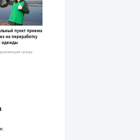
ильный пункт приема
ез на переработку
ы одежды
ружающая среда
а
и.