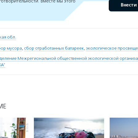
готворительности. Вместе мы этого
Внести
кая обл.
бор мусора
,
сбор отработанных батареек
,
экологическое просвеще
тделение Межрегиональной общественной экологической организа
КА"
МЕ