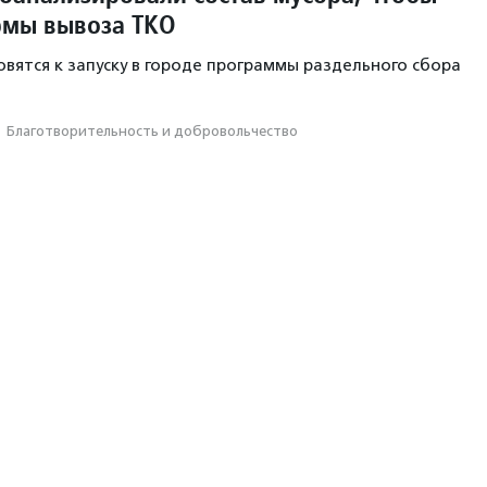
рмы вывоза ТКО
овятся к запуску в городе программы раздельного сбора
·
Благотвори­тель­ность и доброволь­чест­во