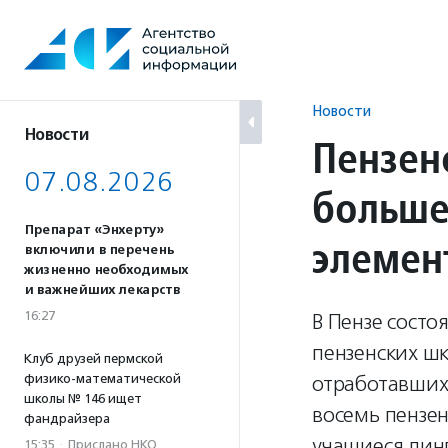
Перейти
к
содержанию
Новости
Новости
Пензен
07.08.2026
больше
Препарат «Энхерту»
элемен
включили в перечень
жизненно необходимых
и важнейших лекарств
16:27
В Пензе состо
пензенских шк
Клуб друзей пермской
физико-математической
отработавших 
школы № 146 ищет
восемь пензе
фандрайзера
учащиеся лин
15:35
·
Прислано НКО