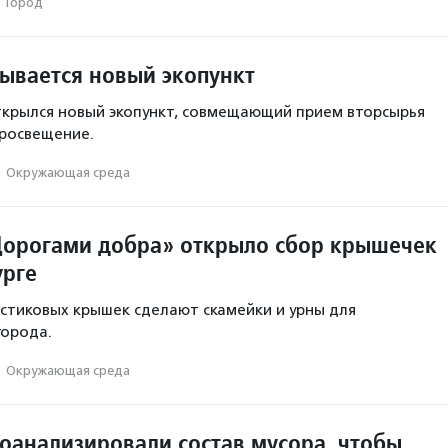
·
Город
рывается новый экопункт
ткрылся новый экопункт, совмещающий прием вторсырья
просвещение.
·
Окружающая среда
орогами добра» открыло сбор крышечек
урге
стиковых крышек сделают скамейки и урны для
города.
·
Окружающая среда
роанализировали состав мусора, чтобы