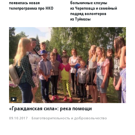
появилась новая
больничные клоуны
телепрограмма про НКО
из Череповца и семейный
подряд волонтеров
из Туймазы
«Гражданская сила»: река помощи
09.10.2017
·
Благотвори­тель­ность и доброволь­чест­во