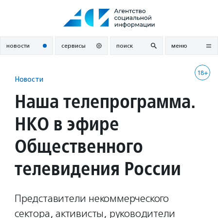
Перейти
к
содержанию
новости
сервисы
поиск
меню
18+
Новости
Наша телепрограмма.
НКО в эфире
Общественного
телевидения России
Представители некоммерческого
сектора, активисты, руководители