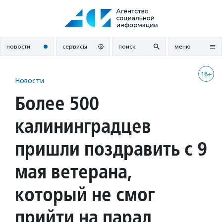
Перейти
к
содержанию
новости
сервисы
поиск
меню
18+
Новости
Более 500
калининградцев
пришли поздравить с 9
мая ветерана,
который не смог
прийти на парад