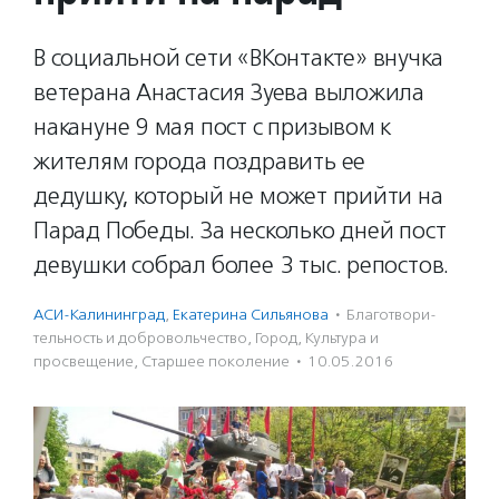
В социальной сети «ВКонтакте» внучка
ветерана Анастасия Зуева выложила
накануне 9 мая пост с призывом к
жителям города поздравить ее
дедушку, который не может прийти на
Парад Победы. За несколько дней пост
девушки собрал более 3 тыс. репостов.
АСИ-Калининград
,
Екатерина Сильянова
·
Благотвори­
тель­ность и доброволь­чест­во
,
Город
,
Культура и
просвещение
,
Старшее поколение
·
10.05.2016