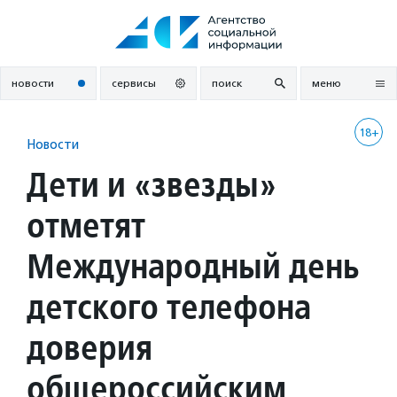
Перейти
к
содержанию
новости
сервисы
поиск
меню
18+
Новости
Дети и «звезды»
отметят
Международный день
детского телефона
доверия
общероссийским