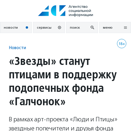
Перейти
к
содержанию
новости
сервисы
поиск
меню
18+
Новости
«Звезды» станут
птицами в поддержку
подопечных фонда
«Галчонок»
В рамках арт-проекта «Люди и Птицы»
звездные попечители и друзья фонда