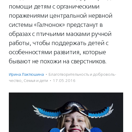
помощи детям с органическими
поражениями центральной нервной
системы «Галчонок» предстанут в
образах с птичьими масками ручной
работы, чтобы поддержать детей с
особенностями развития, которые
бывают не похожи на сверстников.
Ирина Лактюшина
·
Благотвори­тель­ность и доброволь­
чест­во
,
Семья и дети
·
17.05.2016