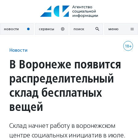
Перейти
к
содержанию
новости
сервисы
поиск
меню
18+
Новости
В Воронеже появится
распределительный
склад бесплатных
вещей
Склад начнет работу в воронежском
центре социальных инициатив в июле.