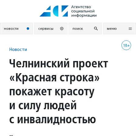
Перейти
к
содержанию
новости
сервисы
поиск
меню
18+
Новости
Челнинский проект
«Красная строка»
покажет красоту
и силу людей
с инвалидностью