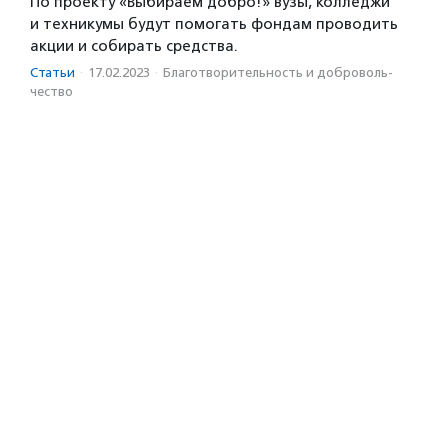
По проекту «Выбираем добро!» вузы, колледжи
и техникумы будут помогать фондам проводить
акции и собирать средства.
Статьи
·
17.02.2023
·
Благотвори­тель­ность и доброволь­
чест­во