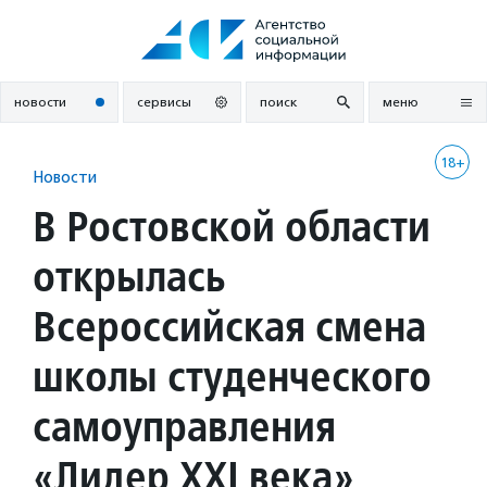
Перейти
к
содержанию
новости
сервисы
поиск
меню
18+
Новости
В Ростовской области
открылась
Всероссийская смена
школы студенческого
самоуправления
«Лидер XXI века»