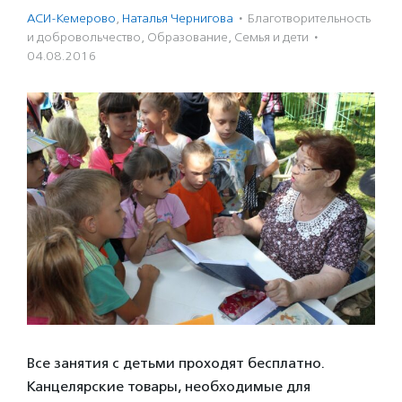
АСИ-Кемерово
,
Наталья Чернигова
·
Благотвори­тель­ность
и доброволь­чест­во
,
Образование
,
Семья и дети
·
04.08.2016
Все занятия с детьми проходят бесплатно.
Канцелярские товары, необходимые для