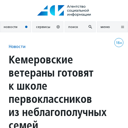
Перейти
к
содержанию
новости
сервисы
поиск
меню
18+
Новости
Кемеровские
ветераны готовят
к школе
первоклассников
из неблагополучных
семей