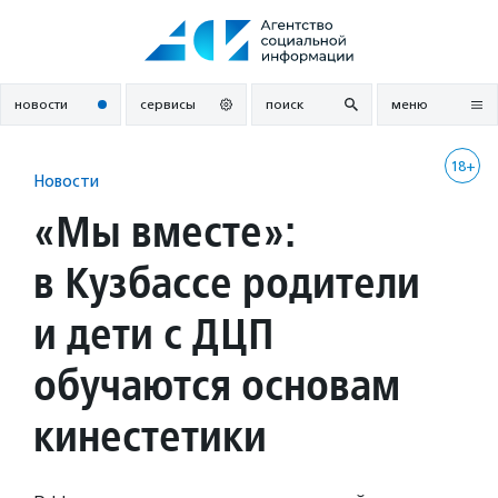
Перейти
к
содержанию
новости
сервисы
поиск
меню
18+
Новости
«Мы вместе»:
в Кузбассе родители
и дети с ДЦП
обучаются основам
кинестетики