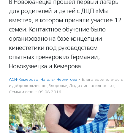
В Новокузнецке прошел первый лагерь
для родителей и детей с ДЦП «Мы
вместе», в котором приняли участие 12
семей. Контактное обучение было
организовано на базе концепции
кинестетики под руководством
опытных тренеров из Германии,
Новокузнецка и Кемерова.
АСИ-Кемерово
,
Наталья Чернигова
·
Благотвори­тель­ность
и доброволь­чест­во
,
Здоровье
,
Люди с инвалидностью
,
Семья и дети
·
09.08.2016