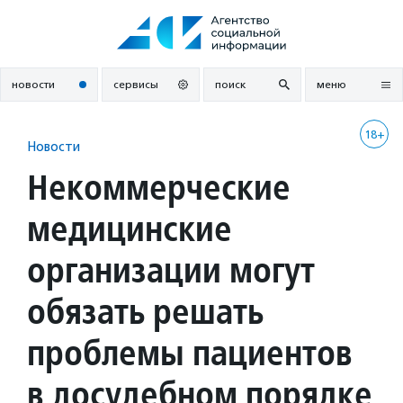
Перейти
к
содержанию
новости
сервисы
поиск
меню
18+
Новости
Некоммерческие
медицинские
организации могут
обязать решать
проблемы пациентов
в досудебном порядке