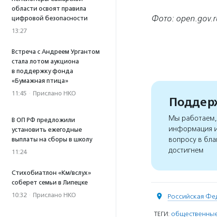
области освоят правила
Фото: open.gov.r
цифровой безопасности
13:27
Встреча с Андреем Ургантом
стала лотом аукциона
в поддержку фонда
«Бумажная птица»
11:45
·
Прислано НКО
Поддерж
Мы работаем, 
В ОП РФ предложили
информация и
установить ежегодные
вопросу в бла
выплаты на сборы в школу
достигнем
11:24
Стихобиатлон «Км/вслух»
соберет семьи в Липецке
10:32
·
Прислано НКО
Российская Фе
ТЕГИ:
общественные