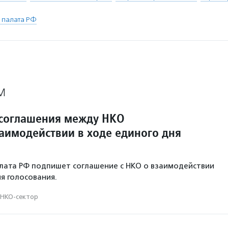
 палата РФ
М
соглашения между НКО
заимодействии в ходе единого дня
лата РФ подпишет соглашение с НКО о взаимодействии
я голосования.
НКО-сектор