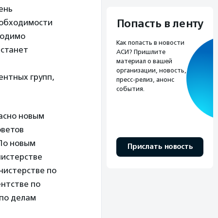
ень
Попасть в ленту
еобходимости
ходимо
Как попасть в новости
 станет
АСИ? Пришлите
материал о вашей
организации, новость,
ентных групп,
пресс-релиз, анонс
события.
ласно новым
оветов
По новым
Прислать новость
нистерстве
нистерстве по
ентстве по
по делам