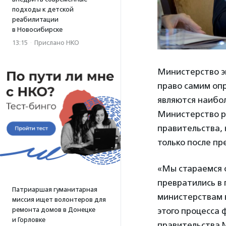
подходы к детской
реабилитации
в Новосибирске
13:15
·
Прислано НКО
Министерство э
право самим оп
являются наибо
Министерство р
правительства,
только после п
«Мы стараемся 
превратились в
Патриаршая гуманитарная
министерствам 
миссия ищет волонтеров для
этого процесса 
ремонта домов в Донецке
и Горловке
правительства №