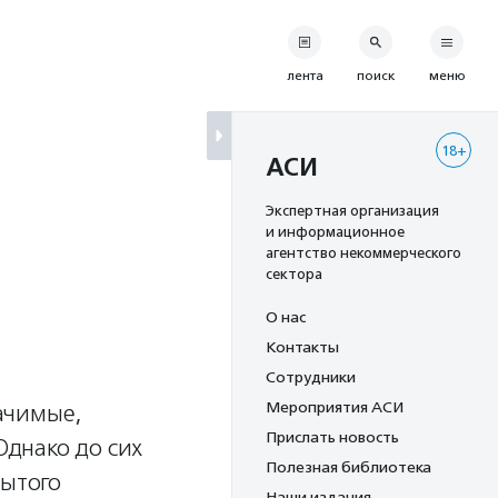
лента
поиск
меню
18+
АСИ
Экспертная организация
и информационное
агентство некоммерческого
сектора
О нас
Контакты
Сотрудники
Мероприятия АСИ
ачимые,
Прислать новость
Однако до сих
Полезная библиотека
рытого
Наши издания