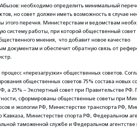
т Абызов: необходимо определить минимальный переч
ктов, но совет должен иметь возможность в случае н
лы этого перечня. Министерствам и ведомствам необ
ую систему работы, при которой общественный совет
бщественного мнения, что добавит новое качество
м документам и обеспечит обратную связь от рефер
истр.
т процесс «перезагрузки» общественных советов. Сог
рования общественных советов 75% состава новых с
Ф, а 25% – Экспертный совет при Правительстве РФ. 
стности, сформированы общественные советы при Ми
рсов и экологии РФ, Министерстве транспорта РФ, Ми
о Кавказа, Министерстве спорта РФ, Федеральном аг
альной таможенной службе и Федеральном агентстве 