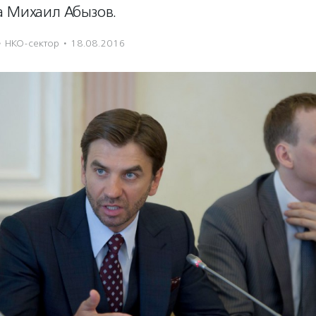
а Михаил Абызов.
·
НКО-сектор
·
18.08.2016