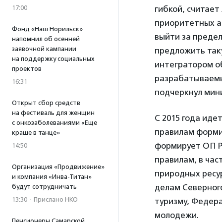
гибкой, считае
17:00
приоритетных а
Фонд «Наш Норильск»
выйти за преде
напомнил об осенней
заявочной кампании
предложить так
на поддержку социальных
интегратором о
проектов
разрабатываемы
16:31
подчеркнул мин
Открыт сбор средств
на фестиваль для женщин
С 2015 года иде
с онкозаболеваниями «Еще
правилам форми
краше в танце»
формирует ОП Р
14:50
правилам, в ча
Организация «Продвижение»
природных ресу
и компания «Инва-Титан»
делам Северног
будут сотрудничать
13:30
·
Прислано НКО
туризму, Федер
молодежи.
Пенсионеры Самарской