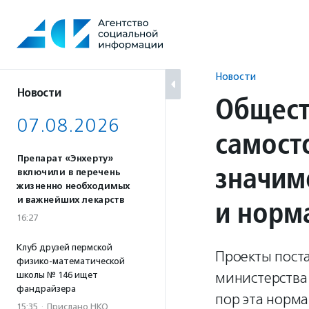
Перейти
к
содержанию
Новости
Новости
Общест
07.08.2026
самост
Препарат «Энхерту»
значим
включили в перечень
жизненно необходимых
и норм
и важнейших лекарств
16:27
Клуб друзей пермской
Проекты пост
физико-математической
министерства 
школы № 146 ищет
фандрайзера
пор эта норма
15:35
·
Прислано НКО