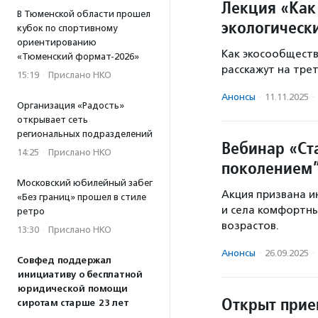
Лекция «Как
В Тюменской области прошел
экологическ
кубок по спортивному
ориентированию
Как экосообществ
«Тюменский формат-2026»
расскажут на тре
15:19
·
Прислано НКО
Анонсы
·
11.11.2025
·
Организация «Радость»
открывает сеть
региональных подразделений
Вебинар «Ст
14:25
·
Прислано НКО
поколением
Московский юбилейный забег
Акция призвана и
«Без границ» прошел в стиле
и села комфортны
ретро
возрастов.
13:30
·
Прислано НКО
Анонсы
·
26.09.2025
·
Совфед поддержал
инициативу о бесплатной
юридической помощи
Открыт прие
сиротам старше 23 лет