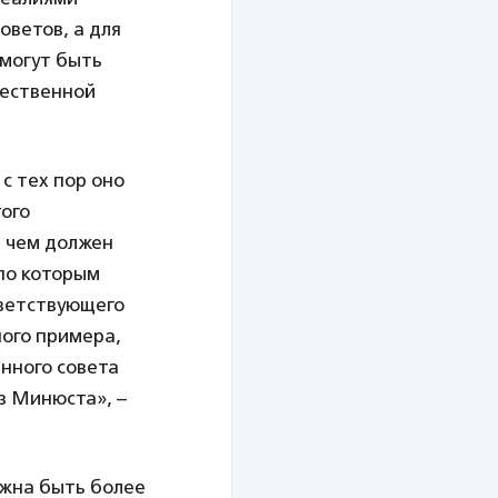
оветов, а для
 могут быть
щественной
с тех пор оно
того
, чем должен
 по которым
тветствующего
ного примера,
нного совета
з Минюста», –
жна быть более