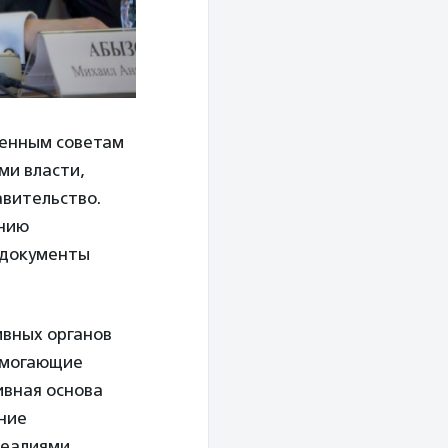
венным советам
ми власти,
вительство.
ению
 документы
.
ивных органов
омогающие
ивная основа
ение
реалиями