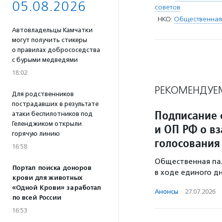
05.08.2026
советов
НКО:
Общественная
Автовладельцы Камчатки
могут получить стикеры
о правилах добрососедства
с бурыми медведями
18:02
РЕКОМЕНДУЕ
Для родственников
пострадавших в результате
Подписание 
атаки беспилотников под
Геленджиком открыли
и ОП РФ о в
горячую линию
голосования
16:58
Общественная па
Портал поиска доноров
в ходе единого дн
крови для животных
«Одной Крови» заработал
Анонсы
·
27.07.2026
·
по всей России
16:53