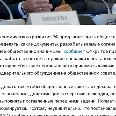
кономического развития РФ предлагает дать общест
ределять, какие документы, разрабатываемые органа
лее общественно значимыми,
сообщает
Открытое пра
азработало соответствующие поправки к постановл
 которое обязывает органы власти принимать важные
редварительного обсуждения на общественном совете
сделать так, чтобы общественные советы из декорат
 полноценные, действующие экспертные площадки, п
выполнять поставленные перед ними задачи. Нормат
формируется. Поэтому неудивительно, что постановл
 877 требует правки и приведения в соответствие с 