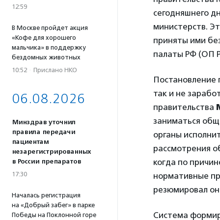
12:59
сегодняшнего дн
министерств. Эт
В Москве пройдет акция
«Кофе для хорошего
приняты ими бе
мальчика» в поддержку
палаты РФ (ОП 
бездомных животных
10:52
·
Прислано НКО
Постановление п
так и не зарабо
06.08.2026
правительства
заниматься обще
Минздрав уточнил
правила передачи
органы исполни
пациентам
рассмотрения об
незарегистрированных
когда по причи
в России препаратов
17:30
нормативные пра
резюмировал он
Началась регистрация
на «Добрый забег» в парке
Система формир
Победы на Поклонной горе