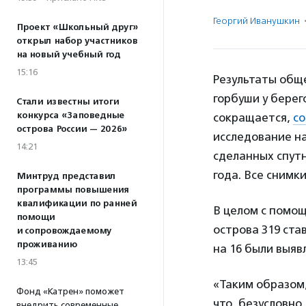
Георгий Иванушкин
Проект «Школьный друг»
открыл набор участников
на новый учебный год
15:16
Результаты общ
горбуши у берег
Стали известны итоги
конкурса «Заповедные
сокращается,
с
острова России — 2026»
исследование на
14:21
сделанных спутн
года. Все снимк
Минтруд представил
программы повышения
квалификации по ранней
В целом с помощ
помощи
острова 319 ста
и сопровождаемому
проживанию
на 16 были выя
13:45
«Таким образом,
Фонд «Катрен» поможет
что, безусловно
внедрить современные