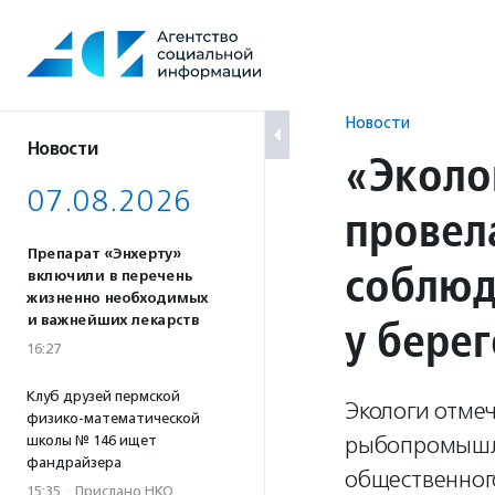
Перейти
к
содержанию
Новости
Новости
«Эколо
07.08.2026
провел
Препарат «Энхерту»
соблюд
включили в перечень
жизненно необходимых
у бере
и важнейших лекарств
16:27
Клуб друзей пермской
Экологи отме
физико-математической
рыбопромышле
школы № 146 ищет
фандрайзера
общественног
15:35
·
Прислано НКО