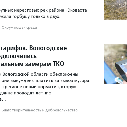
рупных нерестовых рек района «Эковахта
жила горбушу только в двух.
·
Окружающая среда
 тарифов. Вологодские
одключились
тальным замерам ТКО
и Вологодской области обеспокоены
 они вынуждены платить за вывоз мусора.
 в регионе новый норматив, вторую
одчине проводят летние
ые…
·
Благотвори­тель­ность и доброволь­чест­во