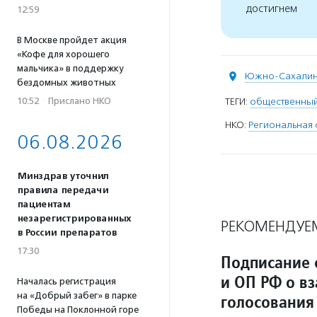
достигнем
12:59
В Москве пройдет акция
«Кофе для хорошего
мальчика» в поддержку
Южно-Сахалин
бездомных животных
10:52
·
Прислано НКО
ТЕГИ:
общественный
НКО:
Региональная 
06.08.2026
Минздрав уточнил
правила передачи
пациентам
незарегистрированных
РЕКОМЕНДУЕ
в России препаратов
17:30
Подписание 
и ОП РФ о в
Началась регистрация
на «Добрый забег» в парке
голосования
Победы на Поклонной горе