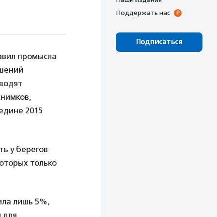
Поддержать нас
Подписаться
авил промысла
ушений
оводят
снимков,
редине 2015
ть у берегов
которых только
ила лишь 5%,
 для