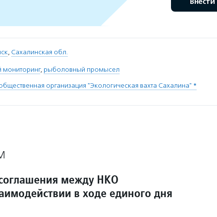
Внести
ск
,
Сахалинская обл.
 мониторинг
,
рыболовный промысел
общественная организация "Экологическая вахта Сахалина" *
М
соглашения между НКО
заимодействии в ходе единого дня