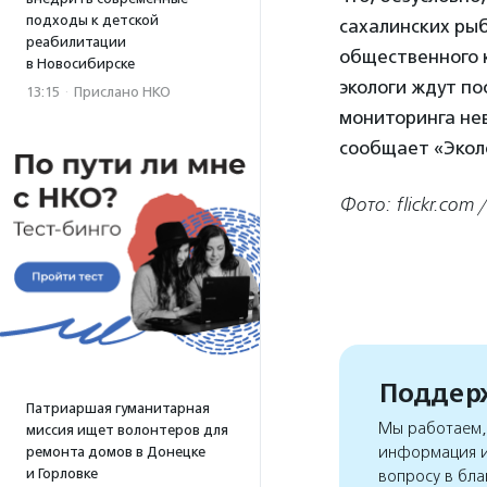
подходы к детской
сахалинских ры
реабилитации
общественного 
в Новосибирске
экологи ждут по
13:15
·
Прислано НКО
мониторинга нев
сообщает «Эколо
Фото: flickr.com 
Поддерж
Патриаршая гуманитарная
Мы работаем, 
миссия ищет волонтеров для
информация и
ремонта домов в Донецке
и Горловке
вопросу в бла