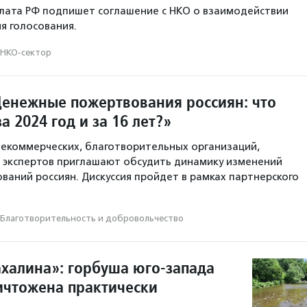
лата РФ подпишет соглашение с НКО о взаимодействии
я голосования.
НКО-сектор
Денежные пожертвования россиян: что
а 2024 год и за 16 лет?»
екоммерческих, благотворительных организаций,
 экспертов приглашают обсудить динамику изменений
ваний россиян. Дискуссия пройдет в рамках партнерского
Благотвори­тель­ность и доброволь­чест­во
ахалина»: горбуша юго-запада
ичтожена практически