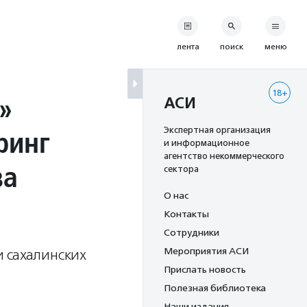
лента
поиск
меню
18+
»
АСИ
ринг
Экспертная организация
и информационное
агентство некоммерческого
ва
сектора
О нас
Контакты
Сотрудники
Мероприятия АСИ
 сахалинских
Прислать новость
Полезная библиотека
Наши издания