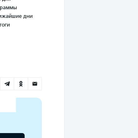
граммы
лижайшие дни
тоги