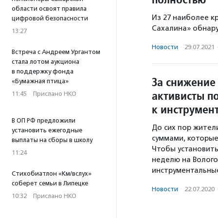
области освоят правила
Из 27 наиболее к
цифровой безопасности
Сахалина» обнару
13:27
Новости
·
29.07.2021
Встреча с Андреем Ургантом
стала лотом аукциона
в поддержку фонда
За снижение
«Бумажная птица»
активисты п
11:45
·
Прислано НКО
к инструмен
В ОП РФ предложили
До сих пор жител
установить ежегодные
суммами, которые
выплаты на сборы в школу
Чтобы установить
11:24
неделю на Волог
инструментальн
Стихобиатлон «Км/вслух»
соберет семьи в Липецке
Новости
·
22.07.2020
10:32
·
Прислано НКО