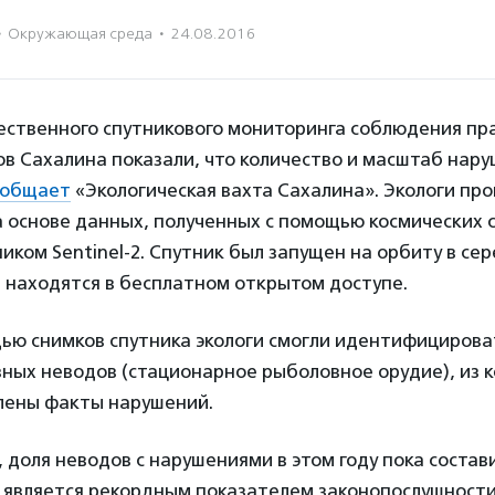
·
Окружающая среда
·
24.08.2016
ественного спутникового мониторинга соблюдения пр
ов Сахалина показали, что количество и масштаб нар
ообщает
«Экологическая вахта Сахалина». Экологи пр
 основе данных, полученных с помощью космических 
иком Sentinel-2. Спутник был запущен на орбиту в се
и находятся в бесплатном открытом доступе.
ью снимков спутника экологи смогли идентифицирова
вных неводов (стационарное рыболовное орудие), из 
влены факты нарушений.
 доля неводов с нарушениями в этом году пока состав
, является рекордным показателем законопослушности