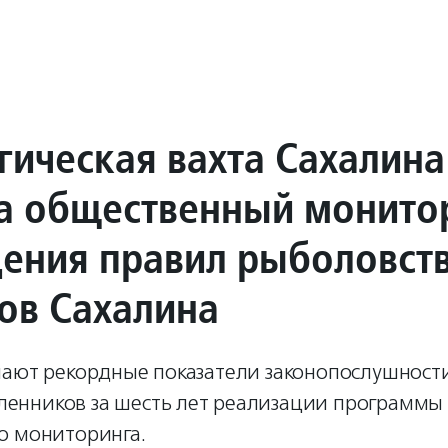
гическая вахта Сахалина
а общественный монито
ения правил рыболовст
гов Сахалина
чают рекордные показатели законопослушности
нников за шесть лет реализации программы
о мониторинга.