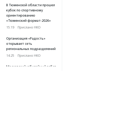
В Тюменской области прошел
кубок по спортивному
ориентированию
«Тюменский формат-2026»
15:19
·
Прислано НКО
Организация «Радость»
открывает сеть
региональных подразделений
14:25
·
Прислано НКО
Московский юбилейный забег
«Без границ» прошел в стиле
ретро
13:30
·
Прислано НКО
Совфед поддержал
инициативу о бесплатной
юридической помощи
сиротам старше 23 лет