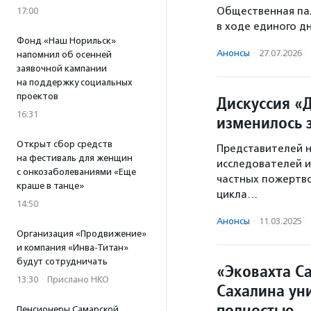
Общественная па
17:00
в ходе единого дн
Фонд «Наш Норильск»
Анонсы
·
27.07.2026
·
напомнил об осенней
заявочной кампании
на поддержку социальных
проектов
Дискуссия «
16:31
изменилось з
Открыт сбор средств
Представителей н
на фестиваль для женщин
исследователей и
с онкозаболеваниями «Еще
частных пожертво
краше в танце»
цикла…
14:50
Анонсы
·
11.03.2025
·
Организация «Продвижение»
и компания «Инва-Титан»
будут сотрудничать
«Эковахта С
13:30
·
Прислано НКО
Сахалина ун
полностью
Пенсионеры Самарской