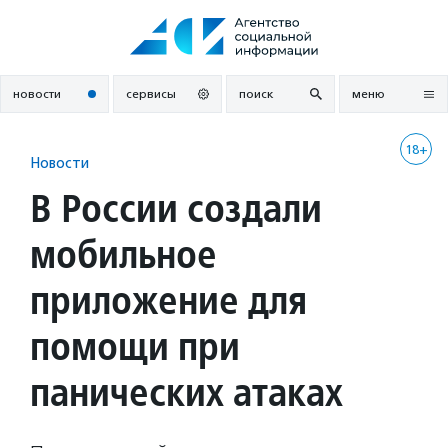
Перейти
к
содержанию
новости
сервисы
поиск
меню
18+
Новости
В России создали
мобильное
приложение для
помощи при
панических атаках