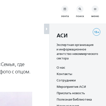
лента
поиск
меню
18+
АСИ
Экспертная организация
и информационное
агентство некоммерческого
сектора
«Семья, где
О нас
фото с отцом.
Контакты
Сотрудники
Мероприятия АСИ
Прислать новость
Полезная библиотека
Наши издания