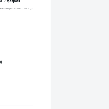
а. 7 февраля
аготвори­тель­ность и доброволь­чест­во
м