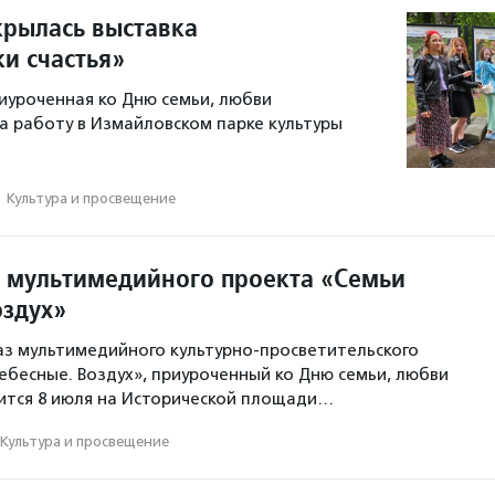
крылась выставка
и счастья»
иуроченная ко Дню семьи, любви
ла работу в Измайловском парке культуры
·
Культура и просвещение
 мультимедийного проекта «Семьи
оздух»
з мультимедийного культурно-просветительского
ебесные. Воздух», приуроченный ко Дню семьи, любви
оится 8 июля на Исторической площади…
Культура и просвещение