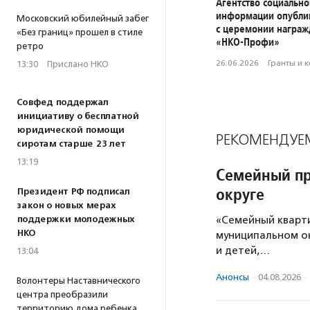
Агентство социально
информации опубли
Московский юбилейный забег
с церемонии награ
«Без границ» прошел в стиле
«НКО-Профи»
ретро
26.06.2026
·
Гранты и 
13:30
·
Прислано НКО
Совфед поддержал
инициативу о бесплатной
юридической помощи
РЕКОМЕНДУЕ
сиротам старше 23 лет
13:19
Семейный пр
округе
Президент РФ подписал
закон о новых мерах
поддержки молодежных
«Семейный кварт
НКО
муниципальном ок
и детей,…
13:04
Анонсы
·
04.08.2026
·
Волонтеры Наставнического
центра преобразили
территорию дома ребенка