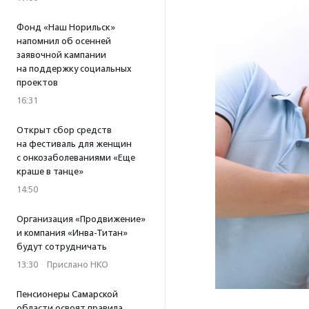
Фонд «Наш Норильск»
напомнил об осенней
заявочной кампании
на поддержку социальных
проектов
16:31
Открыт сбор средств
на фестиваль для женщин
с онкозаболеваниями «Еще
краше в танце»
14:50
Организация «Продвижение»
и компания «Инва-Титан»
будут сотрудничать
13:30
·
Прислано НКО
Пенсионеры Самарской
области освоят правила