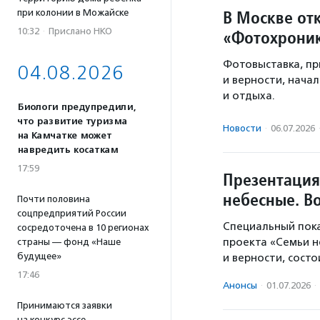
В Москве от
при колонии в Можайске
10:32
·
Прислано НКО
«Фотохроник
Фотовыставка, пр
04.08.2026
и верности, нача
и отдыха.
Биологи предупредили,
что развитие туризма
Новости
·
06.07.2026
на Камчатке может
навредить косаткам
17:59
Презентация
небесные. В
Почти половина
соцпредприятий России
Специальный пока
сосредоточена в 10 регионах
проекта «Семьи н
страны — фонд «Наше
будущее»
и верности, сост
17:46
Анонсы
·
01.07.2026
·
Принимаются заявки
на конкурс эссе