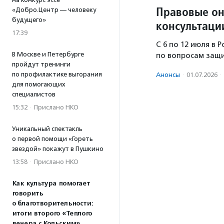
Правовые он
«Добро.Центр — человеку
будущего»
консультаци
17:39
С 6 по 12 июля в
В Москве и Петербурге
по вопросам защи
пройдут тренинги
по профилактике выгорания
Анонсы
·
01.07.2026
·
для помогающих
специалистов
15:32
·
Прислано НКО
Уникальный спектакль
о первой помощи «Гореть
звездой» покажут в Пушкино
13:58
·
Прислано НКО
Как культура помогает
говорить
о благотворительности:
итоги второго «Теплого
вечера с Кольским»