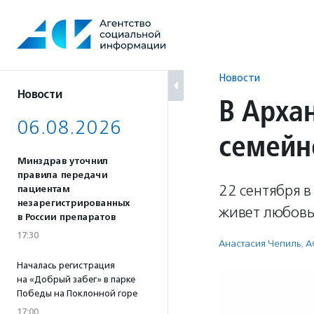
Перейти
к
содержанию
Новости
Новости
В Арха
06.08.2026
семейн
Минздрав уточнил
правила передачи
22 сентября в
пациентам
незарегистрированных
живет любовь»
в России препаратов
17:30
Анастасия Чепиль
,
А
Началась регистрация
на «Добрый забег» в парке
Победы на Поклонной горе
17:00