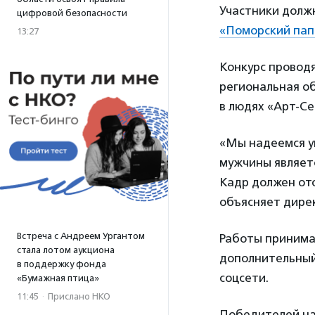
Участники должн
цифровой безопасности
«Поморский пап
13:27
Конкурс провод
региональная о
в людях «Арт-Се
«Мы надеемся ув
мужчины являетс
Кадр должен ото
объясняет дире
Встреча с Андреем Ургантом
Работы принима
стала лотом аукциона
дополнительный
в поддержку фонда
соцсети.
«Бумажная птица»
11:45
·
Прислано НКО
Победителей наг