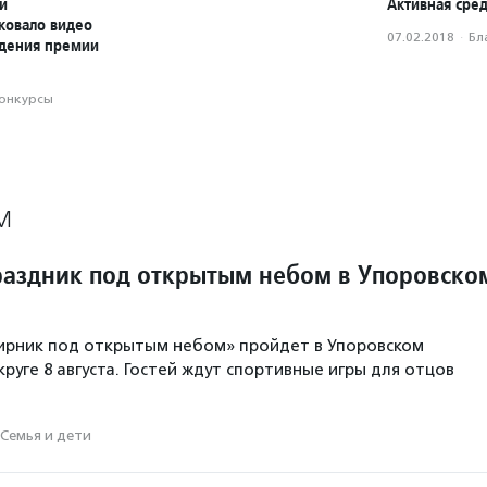
й
Активная сред
ковало видео
07.02.2018
·
Бл
ждения премии
конкурсы
М
аздник под открытым небом в Упоровско
ирник под открытым небом» пройдет в Упоровском
руге 8 августа. Гостей ждут спортивные игры для отцов
Семья и дети