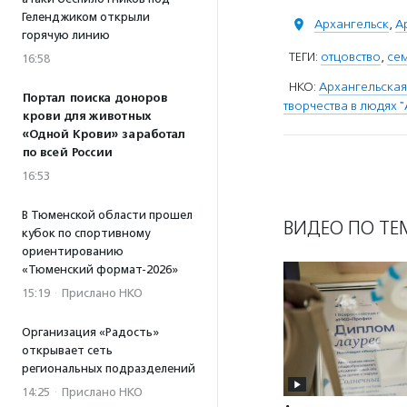
Геленджиком открыли
Архангельск
,
А
горячую линию
ТЕГИ:
отцовство
,
се
16:58
НКО:
Архангельская
Портал поиска доноров
творчества в людях 
крови для животных
«Одной Крови» заработал
по всей России
16:53
В Тюменской области прошел
ВИДЕО ПО ТЕ
кубок по спортивному
ориентированию
«Тюменский формат-2026»
15:19
·
Прислано НКО
Организация «Радость»
открывает сеть
региональных подразделений
14:25
·
Прислано НКО