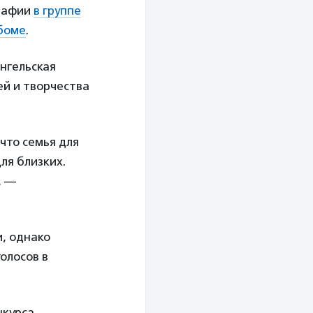
графии
в группе
ьбоме
.
нгельская
й и творчества
что семья для
ля близких.
, —
, однако
олосов в
нкурса