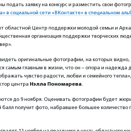
ы подать заявку на конкурс и разместить свои фото
а» в социальной сети «ВКонтакте» в специальном ал
ят областной Центр поддержки молодой семьи и Арха
бщественная организация поддержки творческих люде
вер».
идеть оригинальные фотографии, на которых видно, 
я самым главным в жизни, что он – опора и надежда д
бражать чувство радости, любви и семейного тепла»
ктор центра
Нэлла Пономарева
.
ются до 9 ноября. Оценивать фотографии будет жюри
 балл получит фото, набравшее большее количество г
радят 12 ноября на празднике в честь областного ко