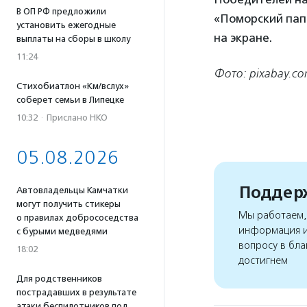
В ОП РФ предложили
«Поморский пап
установить ежегодные
на экране.
выплаты на сборы в школу
11:24
Фото: pixabay.c
Стихобиатлон «Км/вслух»
соберет семьи в Липецке
10:32
·
Прислано НКО
05.08.2026
Поддерж
Автовладельцы Камчатки
могут получить стикеры
Мы работаем, 
о правилах добрососедства
информация и
с бурыми медведями
вопросу в бла
18:02
достигнем
Для родственников
пострадавших в результате
атаки беспилотников под