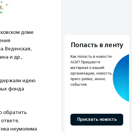
сковском доме
ения
Попасть в ленту
а Веденская,
на и др.,
Как попасть в новости
АСИ? Пришлите
материал о вашей
организации, новость,
пресс-релиз, анонс
оддержали идею
события.
ных фонда
но обратить
Прислать новость
 ответе.
тика неумолима