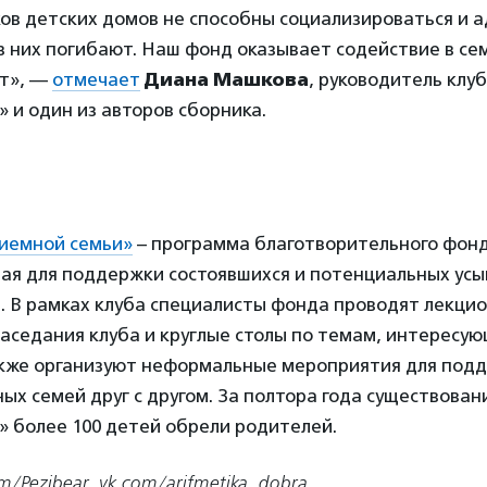
ов детских домов не способны социализироваться и 
з них погибают. Наш фонд оказывает содействие в с
от», —
отмечает
Диана Машкова
, руководитель клу
 и один из авторов сборника.
риемной семьи»
– программа благотворительного фон
ная для поддержки состоявшихся и потенциальных усы
. В рамках клуба специалисты фонда проводят лекцио
заседания клуба и круглые столы по темам, интерес
акже организуют неформальные мероприятия для под
х семей друг с другом. За полтора года существован
» более 100 детей обрели родителей.
m/Pezibear
,
vk.com/arifmetika_dobra