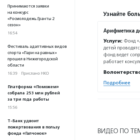
Принимаются заявки
на конкурс
Узнайте боль
«Росмолодежь.Гранты 2
сезон»
Арифметика д
16:54
Услуги:
Фонд «
Фестиваль адаптивных видов
детей проводятс
спорта «Пари на равных»
фонд ведет сопр
прошел в Нижегородской
работает консу
области
Волонтерств
16:39
·
Прислано НКО
Подробнее
Платформа «Поможем»
собрала 253 млн рублей
за три года работы
15:56
Т-Банк удвоит
пожертвования в пользу
ВИДЕО ПО ТЕ
фонда «Галчонок»