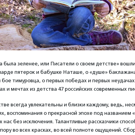
а была зеленее, или Писатели о своем детстве» вош
арде пятерок и бабушке Наташе, о «душе» баклажана
 бое тимуровца, о первых победах и первых неудачах
х и мечтах из детства 47 российских современных пи
стве всегда увлекательны и близки каждому, ведь, не
ях, воспоминания о прекрасной эпохе под названием 
 нас без исключения. Талантливые рассказчики спос
 пору во всех красках, во всей полноте ощущений. Сбо