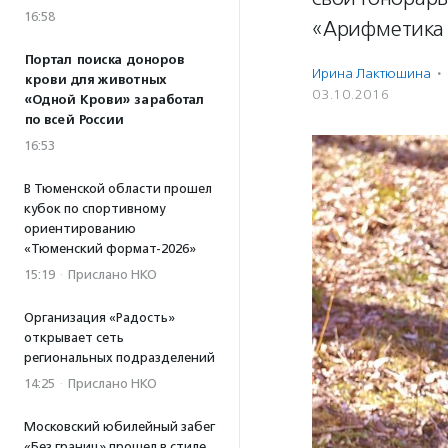
16:58
«Арифметика 
Портал поиска доноров
Ирина Лактюшина
·
крови для животных
03.10.2016
«Одной Крови» заработал
по всей России
16:53
В Тюменской области прошел
кубок по спортивному
ориентированию
«Тюменский формат-2026»
15:19
·
Прислано НКО
Организация «Радость»
открывает сеть
региональных подразделений
14:25
·
Прислано НКО
Московский юбилейный забег
«Без границ» прошел в стиле