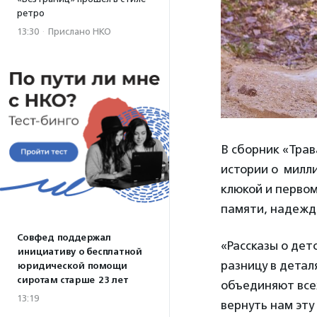
ретро
13:30
·
Прислано НКО
В сборник «Трав
истории о милли
клюкой и первом
памяти, надежда
Совфед поддержал
«Рассказы о дет
инициативу о бесплатной
разницу в детал
юридической помощи
сиротам старше 23 лет
объединяют всех
13:19
вернуть нам эту