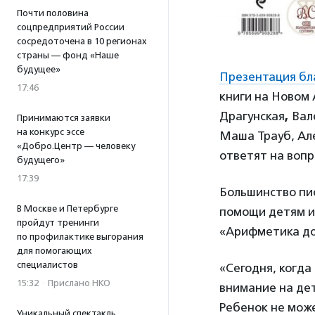
Почти половина
соцпредприятий России
сосредоточена в 10 регионах
страны — фонд «Наше
будущее»
Презентация бл
17:46
книги на Новом
Драгунская
,
Вал
Принимаются заявки
на конкурс эссе
Маша Трауб, Але
«Добро.Центр — человеку
ответят на вопр
будущего»
17:39
Большинство пи
В Москве и Петербурге
помощи детям и
пройдут тренинги
«Арифметика до
по профилактике выгорания
для помогающих
специалистов
«Сегодня, когда
15:32
·
Прислано НКО
внимание на дет
Ребенок не мож
Уникальный спектакль