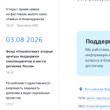
Открыт прием заявок
на фестиваль малого кино
«Рамка» в Нижнеудинске
10:32
·
Прислано НКО
03.08.2026
Поддерж
Мы работаем, 
Фонд «Онкологика» открыл
информация и
центры поддержки
вопросу в бла
онкопациентов в шести
достигнем
регионах России
18:37
Российским студентам могут
разрешить защищать
Российская Фе
дипломы в виде социальных
ТЕГИ:
дети-сироты и
проектов
17:57
НКО:
Благотворите