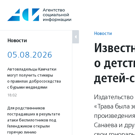
Перейти
к
содержанию
Новости
Новости
Извест
05.08.2026
о детст
Автовладельцы Камчатки
детей-
могут получить стикеры
о правилах добрососедства
с бурыми медведями
18:02
Издательство
«Трава была з
Для родственников
пострадавших в результате
произведения
атаки беспилотников под
Санаева и дру
Геленджиком открыли
горячую линию
свои гонорар