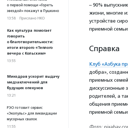
– 90% выпускник
о первой помощи «Гореть
звездой» покажут в Пушкино
жизни, многие и
13:58
·
Прислано НКО
устройстве сир
приемной семьи»
Как культура помогает
говорить
о благотворительности:
Справка
итоги второго «Теплого
вечера с Кольским»
13:55
Клуб «Азбука п
добра», создан
Минздрав ускорит выдачу
приемных семей
медзаключений для
дискуссионные 
будущих опекунов
родителей, а т
13:21
общения приемны
РЭО готовит сервис
приемной семьи
«Экопульс» для ликвидации
мусорных свалок
Фото: pixabay.co
11:55