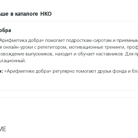
ше в каталоге НКО
обра
Арифметика добра» помогает подросткам-сиротам и приемным
я онлайн-уроки с репетитором, мотивационные тренинги, про
овождение выпускников, находит и обучает наставников. Для 
льтационный…
о:
«Арифметике добра» регулярно помогают друзья фонда и бл
МЕ