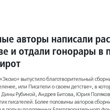
ные авторы написали ра
ве и отдали гонорары в 
сирот
 «Эксмо» выпустило благотворительный сборни
еленее, или Писатели о своем детстве», в кот
 Дины Рубиной, Андрея Битова, Юрия Поляков
гих писателей. Более половины авторов сборн
ы в пользу подопечных Благотворительного фо