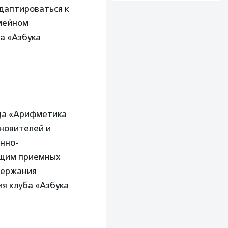
адаптироваться к
емейном
ба «Азбука
да «Арифметика
новителей и
нно-
ующим приемных
держания
ия клуба «Азбука