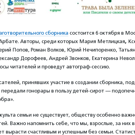
аготворительного сборника
состоится 6 октября в Мо
 Арбате. Авторы, среди которых Мария Метлицкая
,
Кс
ерий Попов, Роман Волков, Юрий Нечипоренко, Татьян
ксандр Дорофеев, Андрей Звонков, Екатерина Неволи
осы читателей и проведут автограф-сессию.
сателей, принявших участие в создании сборника, п
 передали гонорары в пользу детей-сирот — подопеч
бра».
 культа семьи не существует, обществу особенно важ
ей. Важно напомнить себе, что мы, взрослые, за них в
ет вырасти счастливым и успешным без семьи. Статис