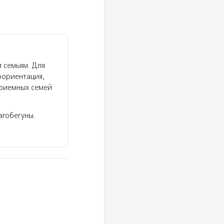
 семьям. Для
фориентация,
приемных семей
агобегуны.