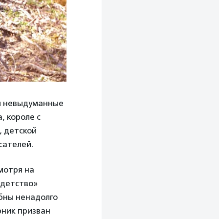
ли невыдуманные
, короле с
, детской
сателей.
смотря на
«детство»
обны ненадолго
рник призван