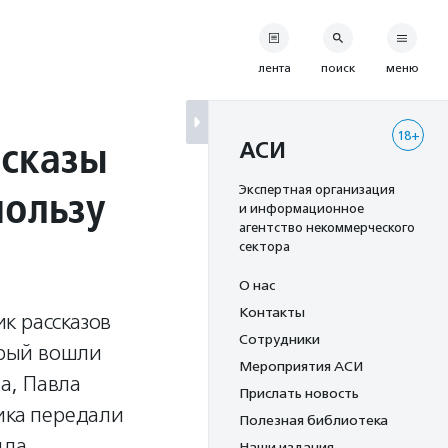
лента
поиск
меню
18+
ссказы
АСИ
пользу
Экспертная организация
и информационное
агентство некоммерческого
сектора
О нас
Контакты
к рассказов
Сотрудники
орый вошли
Мероприятия АСИ
а, Павла
Прислать новость
ика передали
Полезная библиотека
нда
Наши издания