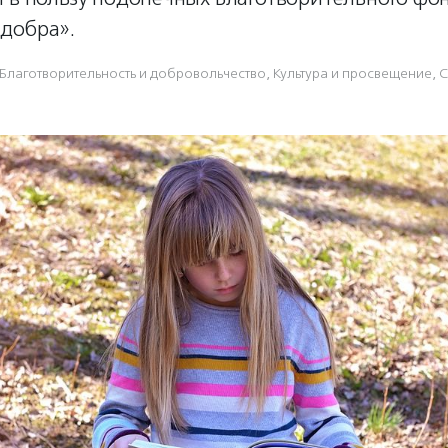
добра».
Благотвори­тель­ность и доброволь­чест­во
,
Культура и просвещение
,
С