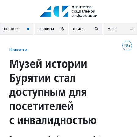
Перейти
к
содержанию
новости
сервисы
поиск
меню
18+
Новости
Музей истории
Бурятии стал
доступным для
посетителей
с инвалидностью