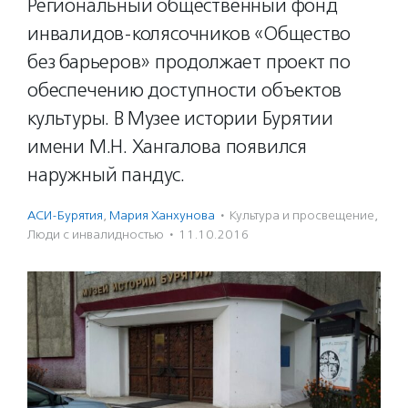
Региональный общественный фонд
инвалидов-колясочников «Общество
без барьеров» продолжает проект по
обеспечению доступности объектов
культуры. В Музее истории Бурятии
имени М.Н. Хангалова появился
наружный пандус.
АСИ-Бурятия
,
Мария Ханхунова
·
Культура и просвещение
,
Люди с инвалидностью
·
11.10.2016