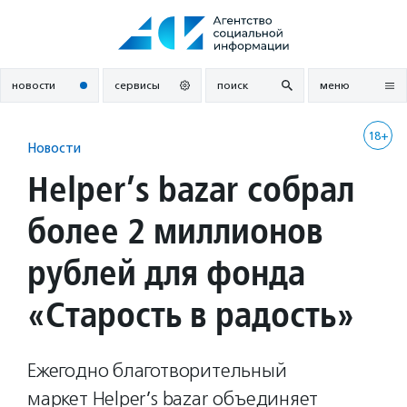
Перейти
к
содержанию
новости
сервисы
поиск
меню
18+
Новости
Helper’s bazar собрал
более 2 миллионов
рублей для фонда
«Старость в радость»
Ежегодно благотворительный
маркет Helper’s bazar объединяет