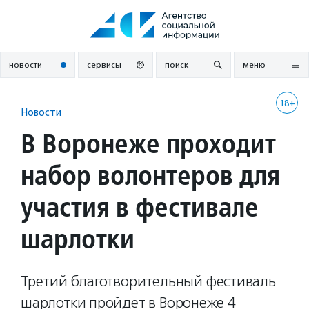
Перейти
к
содержанию
новости
сервисы
поиск
меню
18+
Новости
В Воронеже проходит
набор волонтеров для
участия в фестивале
шарлотки
Третий благотворительный фестиваль
шарлотки пройдет в Воронеже 4