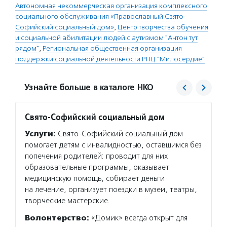
Автономная некоммерческая организация комплексного
социального обслуживания «Православный Свято-
Софийский социальный дом»
,
Центр творчества обучения
и социальной абилитации людей с аутизмом "Антон тут
рядом"
,
Региональная общественная организация
поддержки социальной деятельности РПЦ "Милосердие"
Узнайте больше в каталоге НКО
Свято-Софийский социальный дом
Антон
Услуги:
Свято-Софийский социальный дом
Услуг
помогает детям с инвалидностью, оставшимся без
курс о
попечения родителей: проводит для них
обучае
образовательные программы, оказывает
тьютор
медицинскую помощь, собирает деньги
инклюз
на лечение, организует поездки в музеи, театры,
взросл
творческие мастерские.
Подро
Волонтерство:
«Домик» всегда открыт для