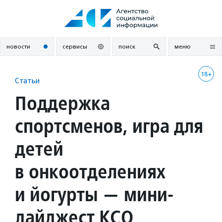
Перейти
к
содержанию
новости
сервисы
поиск
меню
18+
Статьи
Поддержка
спортсменов, игра для
детей
в онкоотделениях
и йогурты — мини-
дайджест КСО