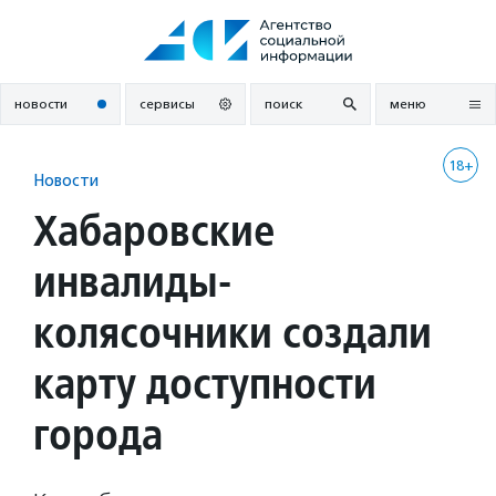
Перейти
к
содержанию
новости
сервисы
поиск
меню
18+
Новости
Хабаровские
инвалиды-
колясочники создали
карту доступности
города