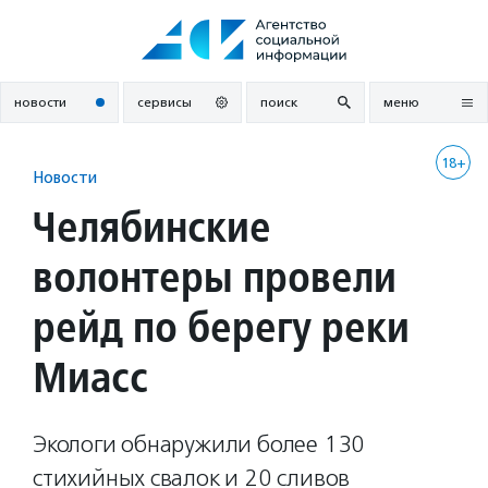
Перейти
к
содержанию
новости
сервисы
поиск
меню
18+
Новости
Челябинские
волонтеры провели
рейд по берегу реки
Миасс
Экологи обнаружили более 130
стихийных свалок и 20 сливов