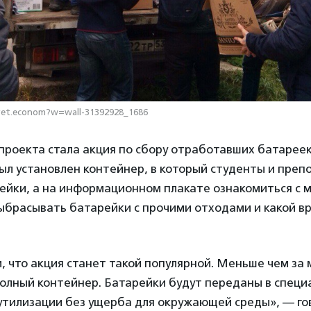
vet.econom?w=wall-31392928_1686
проекта стала акция по сбору отработавших батареек
ыл установлен контейнер, в который студенты и преп
ейки, а на информационном плакате ознакомиться с 
ыбрасывать батарейки с прочими отходами и какой вр
 что акция станет такой популярной. Меньше чем за 
полный контейнер. Батарейки будут переданы в спец
 утилизации без ущерба для окружающей среды», — го