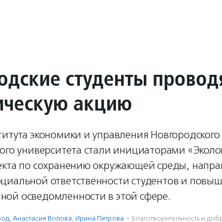
одские студенты провод
ическую акцию
титута экономики и управления Новгородского
ного университета стали инициаторами «Эколо
екта по сохранению окружающей среды, напра
циальной ответственности студентов и повы
ой осведомленности в этой сфере.
род
,
Анастасия Волова
,
Ирина Петрова
·
Благотвори­тель­ность и доб