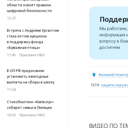
области освоят правила
цифровой безопасности
Поддерж
13:27
Мы работаем, 
Встреча с Андреем Ургантом
информация и
стала лотом аукциона
вопросу в бла
в поддержку фонда
достигнем
«Бумажная птица»
11:45
·
Прислано НКО
В ОП РФ предложили
Великий Новго
установить ежегодные
выплаты на сборы в школу
ТЕГИ:
защита окруж
11:24
Стихобиатлон «Км/вслух»
соберет семьи в Липецке
10:32
·
Прислано НКО
ВИДЕО ПО ТЕ