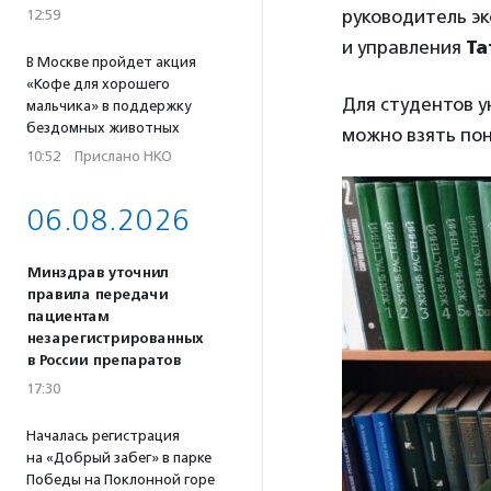
руководитель эк
12:59
и управления
Та
В Москве пройдет акция
«Кофе для хорошего
Для студентов у
мальчика» в поддержку
бездомных животных
можно взять пон
10:52
·
Прислано НКО
06.08.2026
Минздрав уточнил
правила передачи
пациентам
незарегистрированных
в России препаратов
17:30
Началась регистрация
на «Добрый забег» в парке
Победы на Поклонной горе