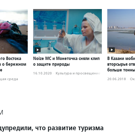
го Востока
Noize MС и Монеточка cняли клип
В Казани моб
ов о бережном
о защите природы
вторсырья отв
де
больше тонн
16.10.2020
·
Культура и просвещение
ая среда
20.06.2018
·
Ок
М
дупредили, что развитие туризма