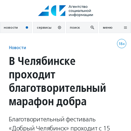
Перейти
к
содержанию
новости
сервисы
поиск
меню
18+
Новости
В Челябинске
проходит
благотворительный
марафон добра
Благотворительный фестиваль
«Добрый Челябинск» проходит с 15