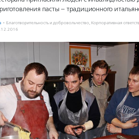
приготовления пасты – традиционного итальян
а
·
Благотвори­тель­ность и доброволь­чест­во
,
Корпоративная ответст
.12.2016