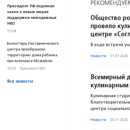
РЕКОМЕНДУЕ
Президент РФ подписал
закон о новых мерах
Общество ро
поддержки молодежных
провело кул
НКО
13:04
центре «Сог
Волонтеры Наставнического
В ходе встречи у
центра преобразили
территорию дома ребенка
Новости
·
31.07.2026
при колонии в Можайске
10:32
·
Прислано НКО
Всемирный д
Все новости
кулинарным
Кулинарная студи
благотворительны
центра социально
Новости
·
24.11.2025