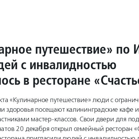
арное путешествие» по 
дей с инвалидностью
лось в ресторане «Счасть
екта «Кулинарное путешествие» люди с огран
и здоровья посещают калининградские кафе и
астниками мастер-классов. Свои двери для по
атов 20 декабря открыл семейный ресторан «С
есторана пригласили людей с инвалидностью 