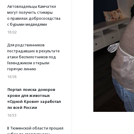
Автовладельцы Камчатки
могут получить стикеры
о правилах добрососедства
с бурыми медведями
18:02
Для родственников
пострадавших в результате
атаки беспилотников под
Геленджиком открыли
горячую линию
16:58
Портал поиска доноров
крови для животных
«Одной Крови» заработал
по всей России
16:53
В Тюменской области прошел