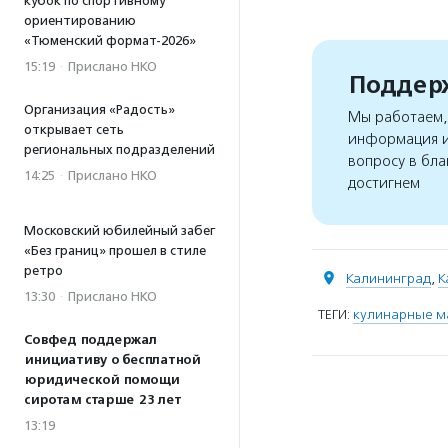
кубок по спортивному
ориентированию
«Тюменский формат-2026»
15:19
·
Прислано НКО
Поддерж
Организация «Радость»
Мы работаем, 
открывает сеть
информация и
региональных подразделений
вопросу в бла
14:25
·
Прислано НКО
достигнем
Московский юбилейный забег
«Без границ» прошел в стиле
ретро
Калининград
,
К
13:30
·
Прислано НКО
ТЕГИ:
кулинарные м
Совфед поддержал
инициативу о бесплатной
юридической помощи
сиротам старше 23 лет
13:19