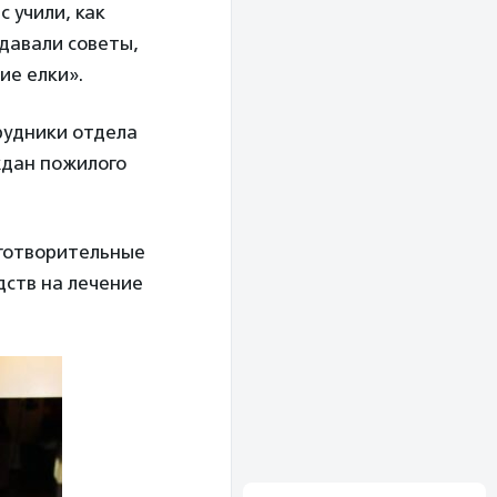
 учили, как
 давали советы,
ие елки».
рудники отдела
ждан пожилого
аготворительные
дств на лечение