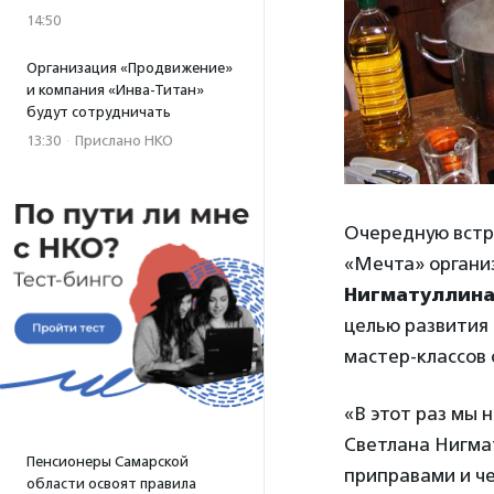
14:50
Организация «Продвижение»
и компания «Инва-Титан»
будут сотрудничать
13:30
·
Прислано НКО
Очередную встр
«Мечта» органи
Нигматуллин
целью развития 
мастер-классов
«В этот раз мы н
Светлана Нигмат
Пенсионеры Самарской
приправами и ч
области освоят правила