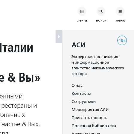
лента
поиск
меню
18+
Италии
АСИ
Экспертная организация
и информационное
агентство некоммерческого
е & Вы»
сектора
О нас
Контакты
иченными
Сотрудники
 рестораны и
Мероприятия АСИ
допечных
Прислать новость
частье & Вы».
Полезная библиотека
для
Наши издания