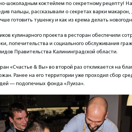
о-шоколадным коктейлем по секретному рецепту! Нас
едив пальцы, рассказывали о секретах варки макарон,
лучше готовить тушенку и как из крема делать новогодн
иков кулинарного проекта в ресторан обеспечили сот
ки, попечительства и социального обслуживания гра
алидов Правительства Калининградской области.
ан «Cчастье & Вы» во второй раз откликается на бл
жан. Ранее на его территории уже проходил сбор сре
дей — подопечных фонда «Луиза».