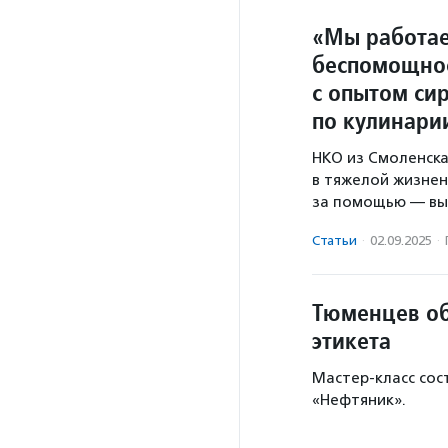
«Мы работае
беспомощно
с опытом сир
по кулинари
НКО из Смоленск
в тяжелой жизне
за помощью — вып
Статьи
·
02.09.2025
·
Тюменцев об
этикета
Мастер-класс сост
«Нефтяник».