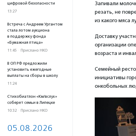
Запивали молочн
цифровой безопасности
резать, не повр
13:27
из какого мяса 
Встреча с Андреем Ургантом
стала лотом аукциона
Доставку участн
в поддержку фонда
«Бумажная птица»
организации опе
11:45
·
Прислано НКО
возраста и инв
В ОП РФ предложили
Семейный рестор
установить ежегодные
выплаты на сборы в школу
инициативы горо
11:24
онкобольных лю
Стихобиатлон «Км/вслух»
соберет семьи в Липецке
10:32
·
Прислано НКО
05.08.2026