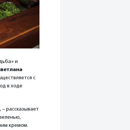
дьба» и
ветлана
уществляется с
юд в ходе
ю, – рассказывает
 зеленью,
ним кремом.