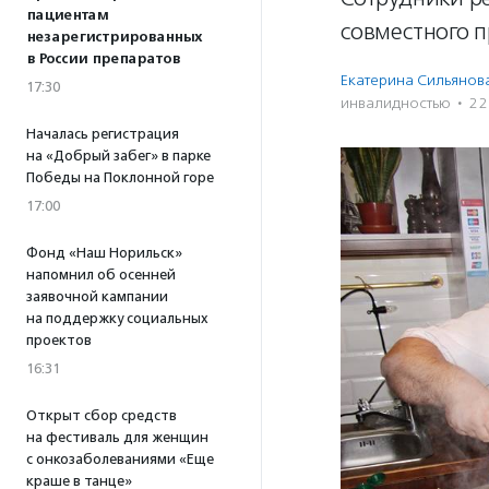
пациентам
совместного 
незарегистрированных
в России препаратов
Екатерина Сильянов
17:30
инвалидностью
·
22
Началась регистрация
на «Добрый забег» в парке
Победы на Поклонной горе
17:00
Фонд «Наш Норильск»
напомнил об осенней
заявочной кампании
на поддержку социальных
проектов
16:31
Открыт сбор средств
на фестиваль для женщин
с онкозаболеваниями «Еще
краше в танце»