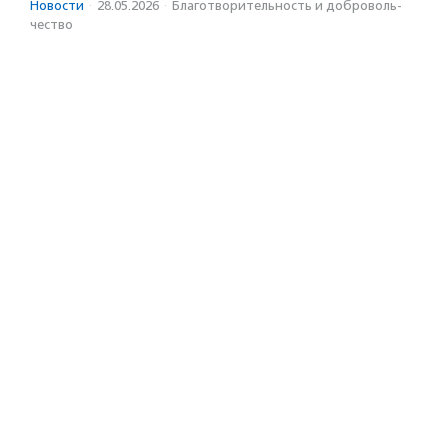
Новости
·
28.05.2026
·
Благотвори­тель­ность и доброволь­
чест­во