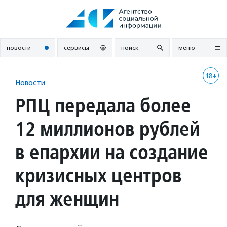
Перейти
к
содержанию
новости
сервисы
поиск
меню
18+
Новости
РПЦ передала более
12 миллионов рублей
в епархии на создание
кризисных центров
для женщин