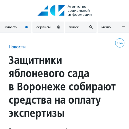
Перейти
к
содержанию
новости
сервисы
поиск
меню
18+
Новости
Защитники
яблоневого сада
в Воронеже собирают
средства на оплату
экспертизы