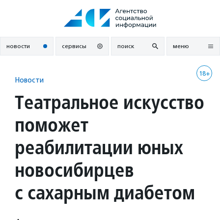
Перейти
к
содержанию
новости
сервисы
поиск
меню
18+
Новости
Театральное искусство
поможет
реабилитации юных
новосибирцев
с сахарным диабетом