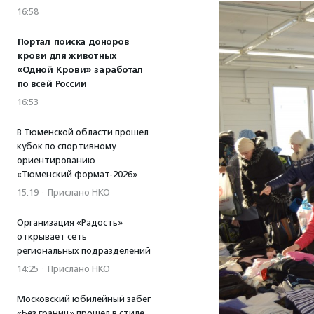
16:58
Портал поиска доноров
крови для животных
«Одной Крови» заработал
по всей России
16:53
В Тюменской области прошел
кубок по спортивному
ориентированию
«Тюменский формат-2026»
15:19
·
Прислано НКО
Организация «Радость»
открывает сеть
региональных подразделений
14:25
·
Прислано НКО
Московский юбилейный забег
«Без границ» прошел в стиле