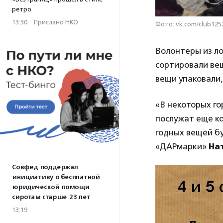
ретро
13:30
·
Прислано НКО
Фото: vk.com/club125
Волонтеры из л
сортировали ве
вещи упаковали,
«В некоторых го
послужат еще ко
годных вещей б
«ДАРмарки»
На
Совфед поддержал
инициативу о бесплатной
юридической помощи
сиротам старше 23 лет
13:19