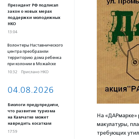
Президент РФ подписал
закон о новых мерах
поддержки молодежных
НКО
13:04
Волонтеры Наставнического
центра преобразили
территорию дома ребенка
при колонии в Можайске
10:32
·
Прислано НКО
04.08.2026
Биологи предупредили,
что развитие туризма
На «ДАРмарке» 
на Камчатке может
макулатуры, пла
навредить косаткам
17:59
требующих утил