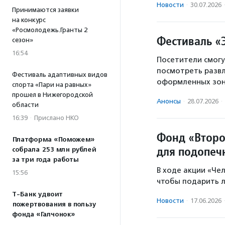
Новости
·
30.07.2026
Принимаются заявки
на конкурс
«Росмолодежь.Гранты 2
Фестиваль «
сезон»
16:54
Посетители смогу
посмотреть развл
Фестиваль адаптивных видов
оформленных зон
спорта «Пари на равных»
прошел в Нижегородской
Анонсы
·
28.07.2026
·
области
16:39
·
Прислано НКО
Фонд «Второ
Платформа «Поможем»
для подопеч
собрала 253 млн рублей
за три года работы
В ходе акции «Че
15:56
чтобы подарить 
Т-Банк удвоит
Новости
·
17.06.2026
пожертвования в пользу
фонда «Галчонок»