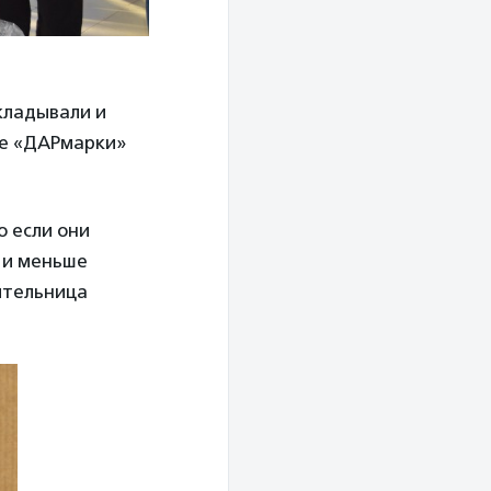
кладывали и
ле «ДАРмарки»
о если они
, и меньше
ительница