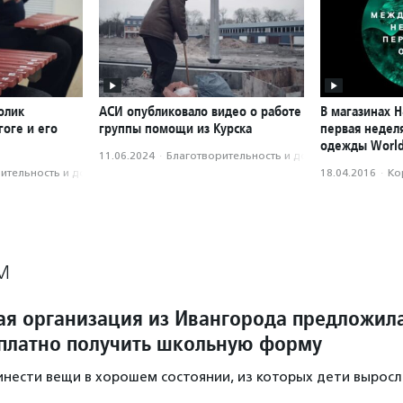
олик
АСИ опубликовало видео о работе
В магазинах 
оге и его
группы помощи из Курска
первая недел
одежды World
11.06.2024
·
Благотвори­тель­ность и доброволь­чест­во
­тель­ность и доброволь­чест­во
18.04.2016
·
Ко
М
ая организация из Ивангорода предложил
платно получить школьную форму
нести вещи в хорошем состоянии, из которых дети выросл