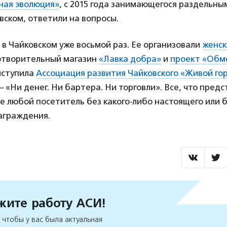
ная эволюция»
, с 2015 года занимающегося раздельны
вском, ответили на вопросы.
в Чайковском уже восьмой раз. Ее организовали
женск
готворительный магазин
«Лавка добра»
и
проект «Обм
ыступила
Ассоциация развития Чайковского «Живой го
 «Ни денег. Ни бартера. Ни торговли». Все, что предс
е любой посетитель без какого-либо настоящего или 
аграждения.
ите работу АСИ!
чтобы у вас была актуальная