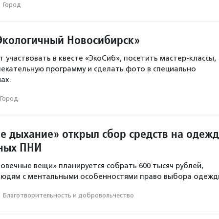
·
Город
Экологичный Новосибирск»
т участвовать в квесте «ЭкоСиб», посетить мастер-классы,
екательную программу и сделать фото в специально
ах.
Город
е дыхание» открыл сбор средств на одежд
ных ПНИ
ловечные вещи» планируется собрать 600 тысяч рублей,
людям с ментальными особенностями право выбора одежд
·
Благотвори­тель­ность и доброволь­чест­во