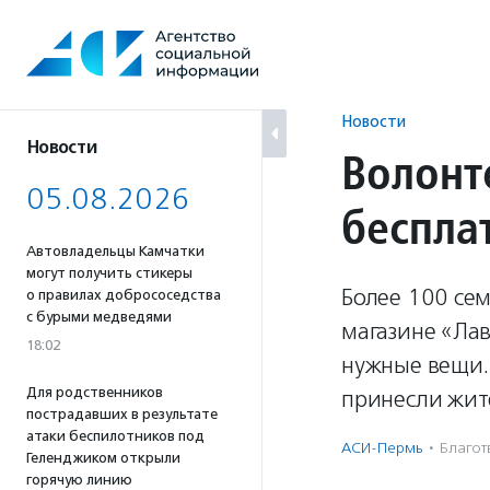
Перейти
к
содержанию
Новости
Новости
Волонт
05.08.2026
беспла
Автовладельцы Камчатки
могут получить стикеры
Более 100 се
о правилах добрососедства
с бурыми медведями
магазине «Лав
18:02
нужные вещи. 
Для родственников
принесли жит
пострадавших в результате
атаки беспилотников под
АСИ-Пермь
·
Благотв
Геленджиком открыли
горячую линию