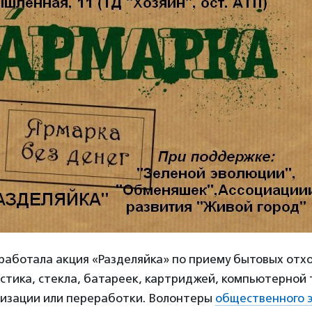
работала акция «Разделяйка» по приему бытовых отхо
стика, стекла, батареек, картриджей, компьютерной 
изации или переработки. Волонтеры
общественного э