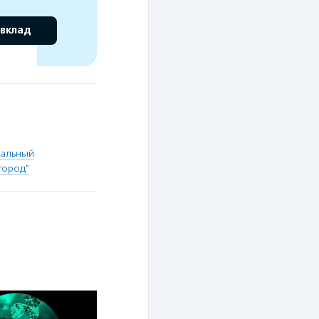
 вклад
нальный
город"