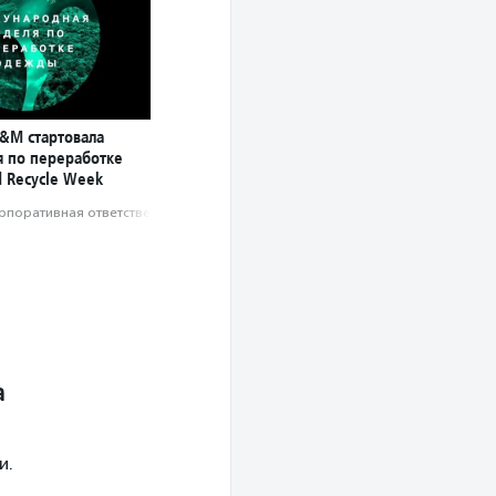
H&M стартовала
я по переработке
 Recycle Week
рпоративная ответственность
а
и.