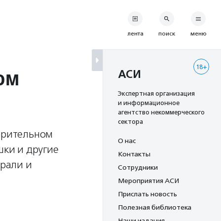
лента
поиск
меню
18+
ом
АСИ
Экспертная организация
и информационное
агентство некоммерческого
сектора
ворительном
О нас
шки и другие
Контакты
брали и
Сотрудники
Мероприятия АСИ
Прислать новость
Полезная библиотека
Наши издания