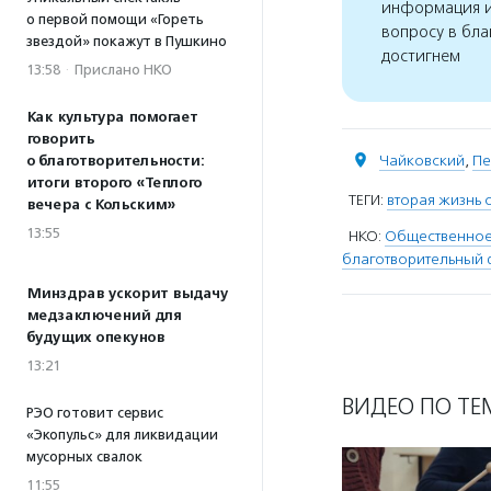
информация и
о первой помощи «Гореть
вопросу в бла
звездой» покажут в Пушкино
достигнем
13:58
·
Прислано НКО
Как культура помогает
говорить
Чайковский
,
Пе
о благотворительности:
итоги второго «Теплого
ТЕГИ:
вторая жизнь
вечера с Кольским»
13:55
НКО:
Общественное
благотворительный 
Минздрав ускорит выдачу
медзаключений для
будущих опекунов
13:21
ВИДЕО ПО ТЕ
РЭО готовит сервис
«Экопульс» для ликвидации
мусорных свалок
11:55