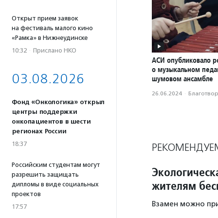
Открыт прием заявок
на фестиваль малого кино
«Рамка» в Нижнеудинске
10:32
·
Прислано НКО
АСИ опубликовало р
о музыкальном педаг
03.08.2026
шумовом ансамбле
26.06.2024
·
Благотвори
Фонд «Онкологика» открыл
центры поддержки
онкопациентов в шести
регионах России
18:37
РЕКОМЕНДУЕ
Российским студентам могут
Экологическ
разрешить защищать
жителям бес
дипломы в виде социальных
проектов
Взамен можно при
17:57