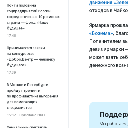
движения «Зеле
Почти половина
отходов в Чайко
соцпредприятий России
сосредоточена в 10 регионах
страны — фонд «Наше
Ярмарка прошла 
будущее»
«Божема»
, бла
17:46
Попечителем в
Принимаются заявки
девиз ярмарки —
на конкурс эссе
может взять себ
«Добро.Центр — человеку
денежного возн
будущего»
17:39
В Москве и Петербурге
пройдут тренинги
по профилактике выгорания
для помогающих
специалистов
Поддерж
15:32
·
Прислано НКО
Мы работаем, 
Уникальный спектакль