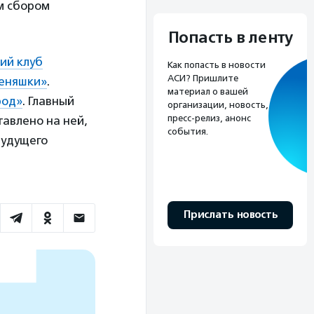
м сбором
Попасть в ленту
ий клуб
Как попасть в новости
АСИ? Пришлите
еняшки»
.
материал о вашей
род»
. Главный
организации, новость,
пресс-релиз, анонс
тавлено на ней,
события.
будущего
Прислать новость