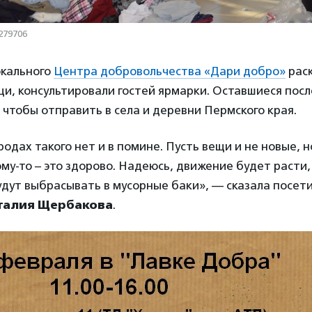
279706
окального
Центра добровольчества «Дари добро»
рас
щи, консультировали гостей ярмарки. Оставшиеся пос
 чтобы отправить в села и деревни Пермского края.
родах такого нет и в помине. Пусть вещи и не новые, н
му-то – это здорово. Надеюсь, движение будет расти
удут выбрасывать в мусорные баки», — сказала посет
талия Щербакова
.