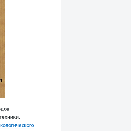
дов:
техники,
кологического