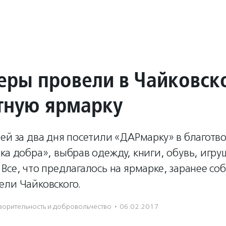
еры провели в Чайковск
тную ярмарку
мей за два дня посетили «ДАРмарку» в благот
ка добра», выбрав одежду, книги, обувь, игру
Все, что предлагалось на ярмарке, заранее со
ели Чайковского.
ори­тель­ность и доброволь­чест­во
·
06.02.2017