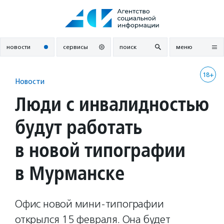
Перейти
к
содержанию
новости
сервисы
поиск
меню
18+
Новости
Люди с инвалидностью
будут работать
в новой типографии
в Мурманске
Офис новой мини-типографии
открылся 15 февраля. Она будет