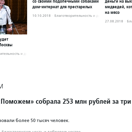
со своими подопечными собаками
деньги на вык
дом-интернат для престарелых
медведей, ко
на мясо
10.10.2018
·
Благотвори­тель­ность и доброволь­чест­во
27.08.2018
·
Бл
удет
Москвы
­тель­ность и доброволь­чест­во
М
Поможем» собрала 253 млн рублей за три
овали более 50 тысяч человек.
·
Благотвори­тель­ность и доброволь­чест­во