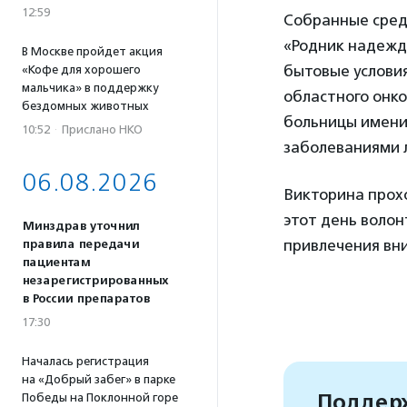
12:59
Собранные средс
«Родник надеж
В Москве пройдет акция
бытовые условия
«Кофе для хорошего
мальчика» в поддержку
областного онко
бездомных животных
больницы имени 
10:52
·
Прислано НКО
заболеваниями 
06.08.2026
Викторина прох
этот день воло
Минздрав уточнил
привлечения вн
правила передачи
пациентам
незарегистрированных
в России препаратов
17:30
Началась регистрация
на «Добрый забег» в парке
Поддерж
Победы на Поклонной горе