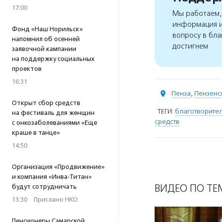
17:00
Мы работаем, 
информация и
Фонд «Наш Норильск»
вопросу в бла
напомнил об осенней
достигнем
заявочной кампании
на поддержку социальных
проектов
16:31
Пенза
,
Пензенс
Открыт сбор средств
ТЕГИ:
благотворите
на фестиваль для женщин
средств
с онкозаболеваниями «Еще
краше в танце»
14:50
Организация «Продвижение»
и компания «Инва-Титан»
ВИДЕО ПО ТЕ
будут сотрудничать
13:30
·
Прислано НКО
Пенсионеры Самарской