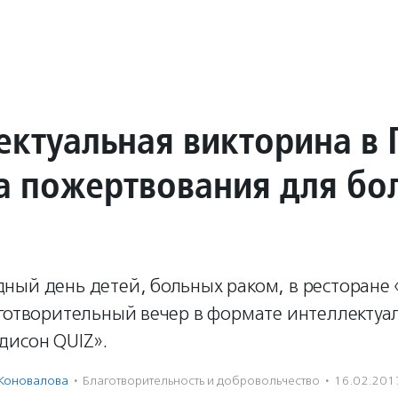
ектуальная викторина в 
а пожертвования для бо
ный день детей, больных раком, в ресторане
аготворительный вечер в формате интеллектуа
дисон QUIZ».
 Коновалова
·
Благотвори­тель­ность и доброволь­чест­во
·
16.02.201