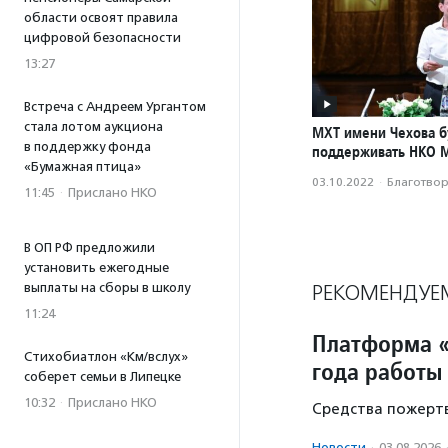
области освоят правила
цифровой безопасности
13:27
Встреча с Андреем Ургантом
стала лотом аукциона
МХТ имени Чехова б
в поддержку фонда
поддерживать НКО 
«Бумажная птица»
03.10.2022
·
Благотвори
11:45
·
Прислано НКО
В ОП РФ предложили
установить ежегодные
выплаты на сборы в школу
РЕКОМЕНДУЕ
11:24
Платформа «
Стихобиатлон «Км/вслух»
года работы
соберет семьи в Липецке
10:32
·
Прислано НКО
Средства пожертв
Новости
·
03.08.2026