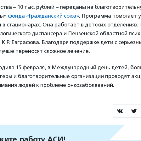
тва – 10 тыс. рублей – переданы на благотворитель
ды»
фонда «Гражданский союз»
. Программа помогает 
 в стационарах. Она работает в детских отделениях 
логического диспансера и Пензенской областной пси
К.Р. Евграфова. Благодаря поддержке дети с серьез
лучше переносят сложное лечение.
одила 15 февраля, в Международный день детей, боль
нтеры и благотворительные организации проводят акц
имания людей к проблеме онкозаболеваний.
ите работу АСИ!