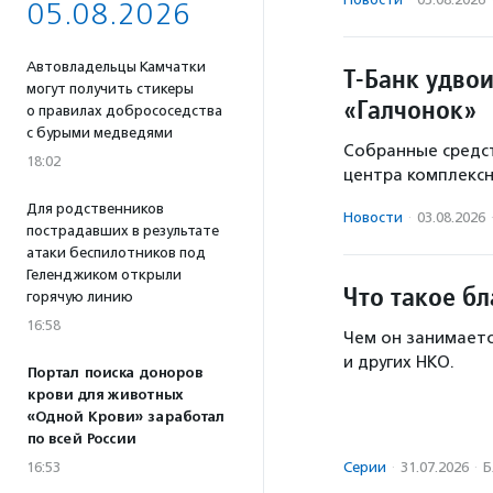
05.08.2026
Автовладельцы Камчатки
Т-Банк удво
могут получить стикеры
«Галчонок»
о правилах добрососедства
с бурыми медведями
Собранные средст
18:02
центра комплекс
Для родственников
Новости
·
03.08.2026
пострадавших в результате
атаки беспилотников под
Геленджиком открыли
Что такое б
горячую линию
16:58
Чем он занимаетс
и других НКО.
Портал поиска доноров
крови для животных
«Одной Крови» заработал
по всей России
Серии
·
31.07.2026
·
Б
16:53