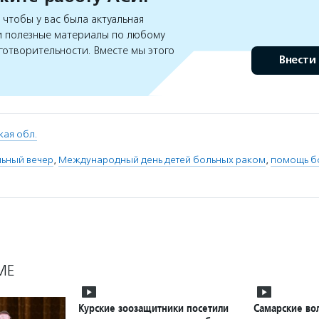
чтобы у вас была актуальная
 полезные материалы по любому
готворительности. Вместе мы этого
Внести
кая обл.
льный вечер
,
Международный день детей больных раком
,
помощь б
МЕ
Курские зоозащитники посетили
Самарские во