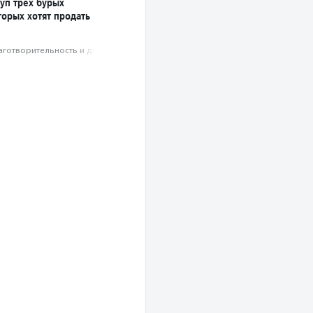
уп трех бурых
торых хотят продать
аготвори­тель­ность и доброволь­чест­во