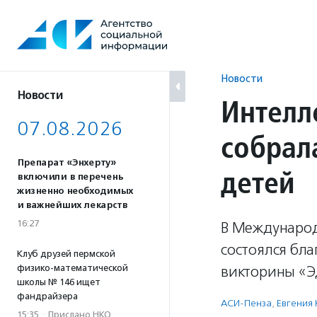
Перейти
к
содержанию
Новости
Новости
Интелл
07.08.2026
собрал
Препарат «Энхерту»
детей
включили в перечень
жизненно необходимых
и важнейших лекарств
16:27
В Международ
состоялся бл
Клуб друзей пермской
физико-математической
викторины «Э
школы № 146 ищет
фандрайзера
АСИ-Пенза
,
Евгения
15:35
·
Прислано НКО