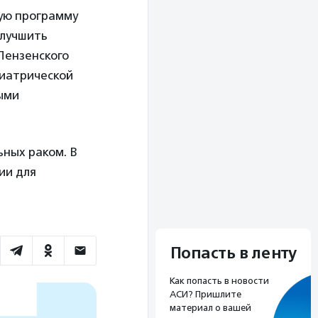
ную программу
улучшить
Пензенского
хиатрической
ными
ных раком. В
ии для
Попасть в ленту
Как попасть в новости
АСИ? Пришлите
материал о вашей