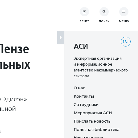
лента
поиск
меню
18+
Пензе
АСИ
льных
Экспертная организация
и информационное
агентство некоммерческого
сектора
О нас
Контакты
 «Эдисон»
Сотрудники
льной
Мероприятия АСИ
Прислать новость
Полезная библиотека
7
Наши издания