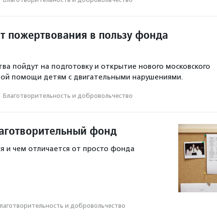
ит пожертвования в пользу фонда
ва пойдут на подготовку и открытие нового московского
ной помощи детям с двигательными нарушениями.
·
Благотвори­тель­ность и доброволь­чест­во
лаготворительный фонд
я и чем отличается от просто фонда
лаготвори­тель­ность и доброволь­чест­во