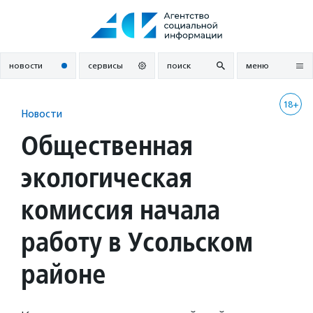
Перейти
к
содержанию
новости
сервисы
поиск
меню
18+
Новости
Общественная
экологическая
комиссия начала
работу в Усольском
районе