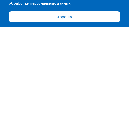
обработки персональных данных
Хорошо
Об агентстве
Услуги
Об агентстве
Прислать материал
Сотрудники
Партнерам
Редполитика
Портфолио