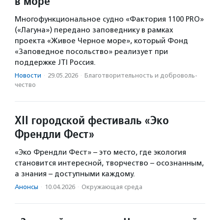
в море
Многофункциональное судно «Фактория 1100 PRO»
(«Лагуна») передано заповеднику в рамках
проекта «Живое Черное море», который Фонд
«Заповедное посольство» реализует при
поддержке JTI Россия.
Новости
·
29.05.2026
·
Благотвори­тель­ность и доброволь­
чест­во
XII городской фестиваль «Эко
Френдли Фест»
«Эко Френдли Фест» – это место, где экология
становится интересной, творчество – осознанным,
а знания – доступными каждому.
Анонсы
·
10.04.2026
·
Окружающая среда