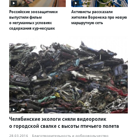
Российские зоозащитники
Активисты рассказали
выпустили фильм
жителям Воронежа про новую
о негуманных условиях
маршрутную сеть
содержания кур-несушек
Челябинские экологи сняли видеоролик
о городской свалке с высоты птичьего полета
28.03.2016
·
Благотвори­тель­ность и доброволь­чест­во