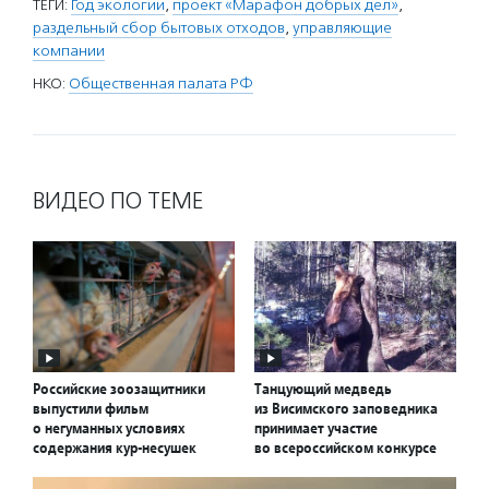
ТЕГИ:
Год экологии
,
проект «Марафон добрых дел»
,
раздельный сбор бытовых отходов
,
управляющие
компании
НКО:
Общественная палата РФ
ВИДЕО ПО ТЕМЕ
Российские зоозащитники
Танцующий медведь
выпустили фильм
из Висимского заповедника
о негуманных условиях
принимает участие
содержания кур-несушек
во всероссийском конкурсе