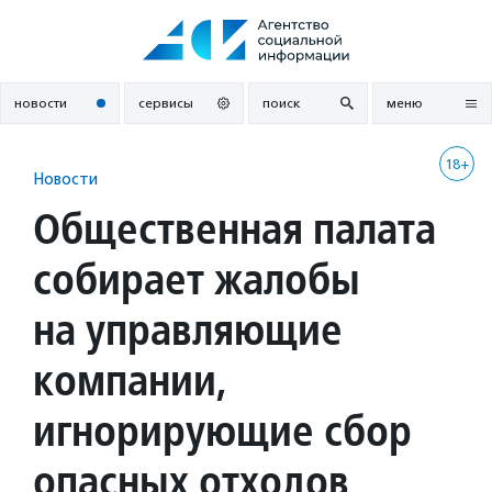
Перейти
к
содержанию
новости
сервисы
поиск
меню
18+
Новости
Общественная палата
собирает жалобы
на управляющие
компании,
игнорирующие сбор
опасных отходов