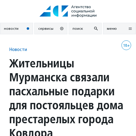
Перейти
к
содержанию
новости
сервисы
поиск
меню
18+
Новости
Жительницы
Мурманска связали
пасхальные подарки
для постояльцев дома
престарелых города
Ковдора