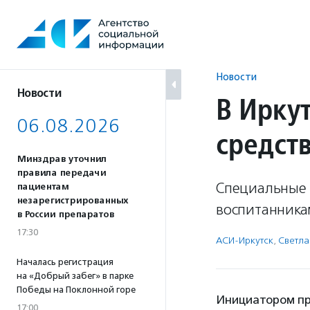
Перейти
к
содержанию
Новости
Новости
В Ирку
06.08.2026
средств
Минздрав уточнил
правила передачи
Специальные 
пациентам
незарегистрированных
воспитанника
в России препаратов
17:30
АСИ-Иркутск
,
Светла
Началась регистрация
на «Добрый забег» в парке
Победы на Поклонной горе
Инициатором пр
17:00