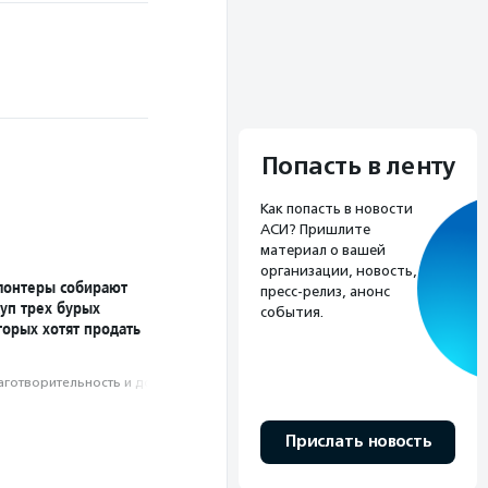
Попасть в ленту
Как попасть в новости
АСИ? Пришлите
материал о вашей
организации, новость,
лонтеры собирают
пресс-релиз, анонс
уп трех бурых
события.
торых хотят продать
аготвори­тель­ность и доброволь­чест­во
Прислать новость