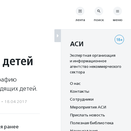
лента
поиск
меню
18+
АСИ
 детей
Экспертная организация
и информационное
агентство некоммерческого
сектора
графию
О нас
дящих детей.
Контакты
Сотрудники
·
18.04.2017
Мероприятия АСИ
Прислать новость
Полезная библиотека
ая ранее
Наши издания