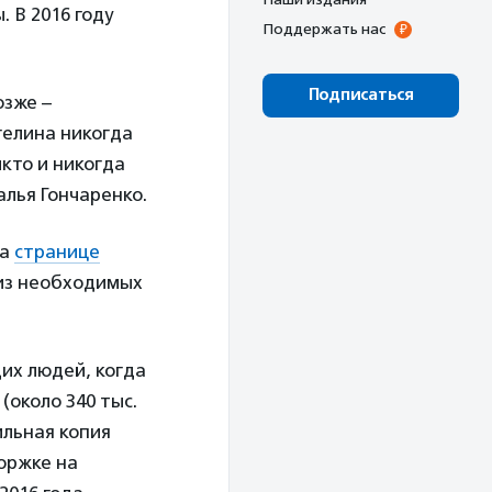
 В 2016 году
Поддержать нас
Подписаться
озже –
гелина никогда
икто и никогда
алья Гончаренко.
на
странице
 из необходимых
их людей, когда
(около 340 тыс.
ильная копия
оржке на