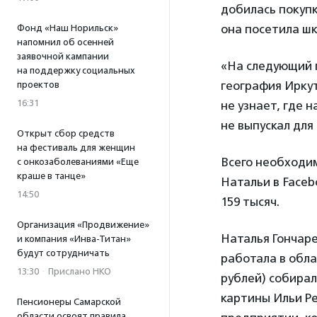
добилась покупк
она посетила шк
Фонд «Наш Норильск»
напомнил об осенней
заявочной кампании
«На следующий г
на поддержку социальных
география Иркут
проектов
16:31
не узнает, где 
не выпускал для
Открыт сбор средств
на фестиваль для женщин
Всего необходим
с онкозаболеваниями «Еще
краше в танце»
Натальи в Faceb
14:50
159 тысяч.
Организация «Продвижение»
Наталья Гончаре
и компания «Инва-Титан»
будут сотрудничать
работала в обла
13:30
·
Прислано НКО
рублей) собира
картины Ильи Р
Пенсионеры Самарской
области освоят правила