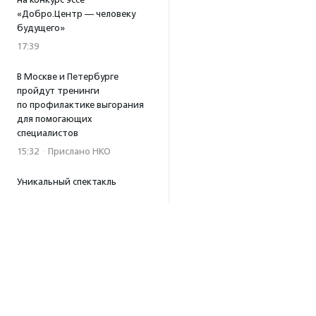
«Добро.Центр — человеку
будущего»
17:39
В Москве и Петербурге
пройдут тренинги
по профилактике выгорания
для помогающих
специалистов
15:32
·
Прислано НКО
Уникальный спектакль
о первой помощи «Гореть
звездой» покажут в Пушкино
13:58
·
Прислано НКО
Как культура помогает
говорить
о благотворительности:
итоги второго «Теплого
вечера с Кольским»