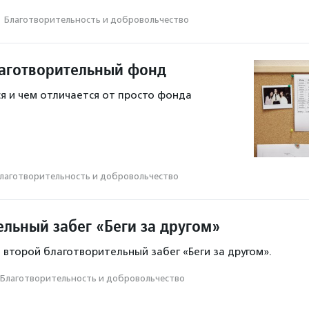
·
Благотвори­тель­ность и доброволь­чест­во
лаготворительный фонд
я и чем отличается от просто фонда
лаготвори­тель­ность и доброволь­чест­во
ельный забег «Беги за другом»
 второй благотворительный забег «Беги за другом».
Благотвори­тель­ность и доброволь­чест­во