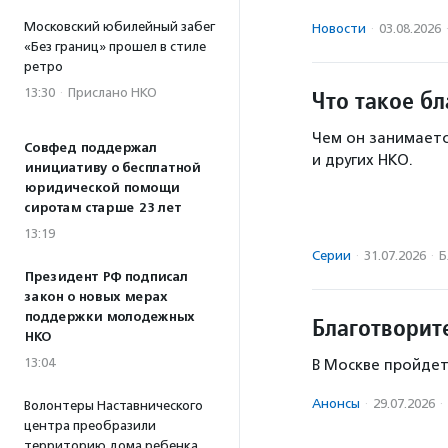
Московский юбилейный забег
Новости
·
03.08.2026
«Без границ» прошел в стиле
ретро
13:30
·
Прислано НКО
Что такое б
Чем он занимаетс
Совфед поддержал
и других НКО.
инициативу о бесплатной
юридической помощи
сиротам старше 23 лет
13:19
Серии
·
31.07.2026
·
Б
Президент РФ подписал
закон о новых мерах
поддержки молодежных
Благотворит
НКО
13:04
В Москве пройдет
Анонсы
·
29.07.2026
·
Волонтеры Наставнического
центра преобразили
территорию дома ребенка