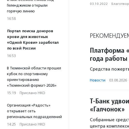
03.10.2022
·
Благотвори
Геленджиком открыли
горячую линию
16:58
Портал поиска доноров
РЕКОМЕНДУЕ
крови для животных
«Одной Крови» заработал
Платформа «
по всей России
16:53
года работы
В Тюменской области прошел
Средства пожертв
кубок по спортивному
ориентированию
Новости
·
03.08.2026
«Тюменский формат-2026»
15:19
·
Прислано НКО
Т-Банк удво
Организация «Радость»
«Галчонок»
открывает сеть
региональных подразделений
Собранные средст
14:25
·
Прислано НКО
центра комплекс