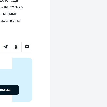
2016 года
ь не только
ь на раме
редства на
 вклад