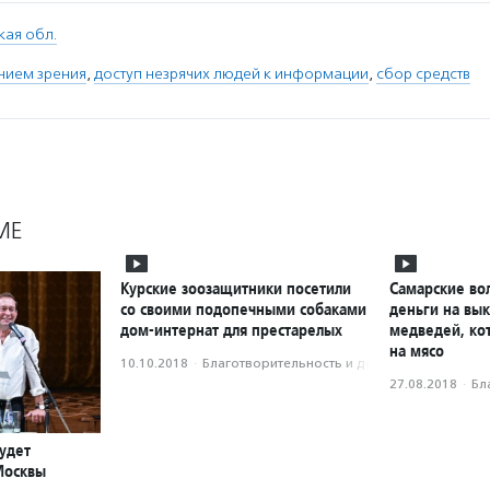
кая обл.
нием зрения
,
доступ незрячих людей к информации
,
сбор средств
МЕ
Курские зоозащитники посетили
Самарские во
со своими подопечными собаками
деньги на вык
дом-интернат для престарелых
медведей, ко
на мясо
10.10.2018
·
Благотвори­тель­ность и доброволь­чест­во
27.08.2018
·
Бл
удет
Москвы