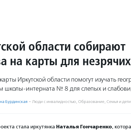
тской области собирают
а на карты для незрячих
карты Иркутской области помогут изучать гео
м школы-интерната № 8 для слепых и слабови
на Бурдинская
·
Люди с инвалидностью
,
Образование
,
Семья и дети
оекта стала иркутянка
Наталья Гончаренко
, котор