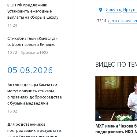
В ОП РФ предложили
Иркутск
,
Иркутс
установить ежегодные
выплаты на сборы в школу
ТЕГИ:
дети с наруше
11:24
Стихобиатлон «Км/вслух»
соберет семьи в Липецке
10:32
·
Прислано НКО
ВИДЕО ПО ТЕ
05.08.2026
Автовладельцы Камчатки
могут получить стикеры
о правилах добрососедства
с бурыми медведями
18:02
Для родственников
МХТ имени Чехова б
пострадавших в результате
поддерживать НКО 
атаки беспилотников под