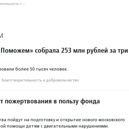
­тель­ность и доброволь­чест­во
М
Поможем» собрала 253 млн рублей за три
овали более 50 тысяч человек.
·
Благотвори­тель­ность и доброволь­чест­во
ит пожертвования в пользу фонда
ва пойдут на подготовку и открытие нового московского
ной помощи детям с двигательными нарушениями.