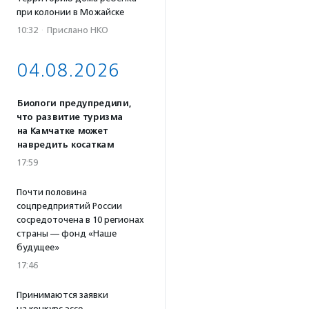
при колонии в Можайске
10:32
·
Прислано НКО
04.08.2026
Биологи предупредили,
что развитие туризма
на Камчатке может
навредить косаткам
17:59
Почти половина
соцпредприятий России
сосредоточена в 10 регионах
страны — фонд «Наше
будущее»
17:46
Принимаются заявки
на конкурс эссе