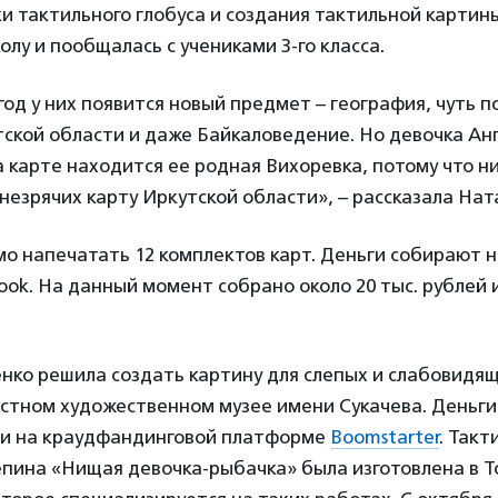
и тактильного глобуса и создания тактильной картины.
олу и пообщалась с учениками 3-го класса.
од у них появится новый предмет – география, чуть п
ской области и даже Байкаловедение. Но девочка Ан
на карте находится ее родная Вихоревка, потому что н
 незрячих карту Иркутской области», – рассказала Нат
о напечатать 12 комплектов карт. Деньги собирают 
ook. На данный момент собрано около 20 тыс. рублей
нко решила создать картину для слепых и слабовидящ
стном художественном музее имени Сукачева. Деньги 
ли на краудфандинговой платформе
Boomstarter
. Такт
епина «Нищая девочка-рыбачка» была изготовлена в Т