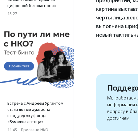
предприятии, ко
цифровой безопасности
картина выставл
13:27
черты лица дево
выполнена шрифт
новый тактильны
Поддерж
Мы работаем, 
Встреча с Андреем Ургантом
информация и
стала лотом аукциона
вопросу в бла
в поддержку фонда
достигнем
«Бумажная птица»
11:45
·
Прислано НКО