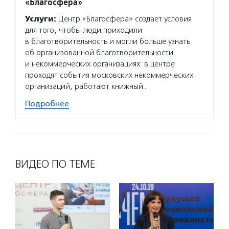
«Благосфера»
систем
Услуги:
Центр «Благосфера» создает условия
органи
для того, чтобы люди приходили
дискус
в благотворительность и могли больше узнать
обмена
об организованной благотворительности
социал
и некоммерческих организациях: в центре
прозра
проходят события московских некоммерческих
Подро
организаций, работают книжный…
Подробнее
ВИДЕО ПО ТЕМЕ