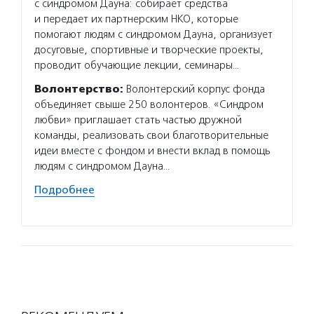
с синдромом Дауна: собирает средства
помога
и передает их партнерским НКО, которые
родите
помогают людям с синдромом Дауна, организует
и проф
досуговые, спортивные и творческие проекты,
поддер
проводит обучающие лекции, семинары…
разраб
для по
Волонтерство:
Волонтерский корпус фонда
жизни.
объединяет свыше 250 волонтеров. «Синдром
любви» приглашает стать частью дружной
Волон
команды, реализовать свои благотворительные
на раз
идеи вместе с фондом и внести вклад в помощь
что эт
людям с синдромом Дауна…
предуп
нужны 
Подробнее
Подро