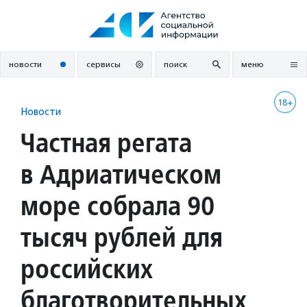
Перейти
к
содержанию
новости
сервисы
поиск
меню
18+
Новости
Частная регата
в Адриатическом
море собрала 90
тысяч рублей для
российских
благотворительных