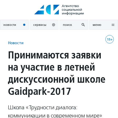
Перейти
к
содержанию
новости
сервисы
поиск
меню
18+
Новости
Принимаются заявки
на участие в летней
дискуссионной школе
Gaidpark-2017
Школа «Трудности диалога:
коммуникации в современном мире»