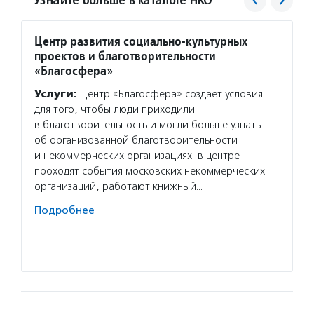
Узнайте больше в каталоге НКО
Центр развития социально-культурных
Подар
проектов и благотворительности
Услуг
«Благосфера»
и моло
Услуги:
Центр «Благосфера» создает условия
и друг
для того, чтобы люди приходили
адресн
в благотворительность и могли больше узнать
а такж
об организованной благотворительности
донорс
и некоммерческих организациях: в центре
Волон
проходят события московских некоммерческих
и друж
организаций, работают книжный…
Но вол
Подробнее
Если в
заполн
Подро