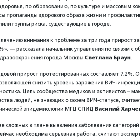
доровья, по образованию, по культуре и массовым ко
сы пропаганды здорового образа жизни и профилакти
или группы риска, существующие в городе.
влечению внимания к проблеме за три года прирост з
5%», — рассказала начальник управления по связям с
дравоохранения города Москвы
Светлана Браун
.
одовой прирост протестированных составляет 7,2%. О
позволяющей снизить уровень заражения ВИЧ-инфекц
ностика. Цель сообщества медиков и активистов – м
ства людей, не знающих о своем ВИЧ-статусе, счита
инической эпидемиологии МГЦ СПИД
Василий Харче
ее сложных в плане выявления заболевания категорий
ейчас необходима серьезная работа, считают экспер