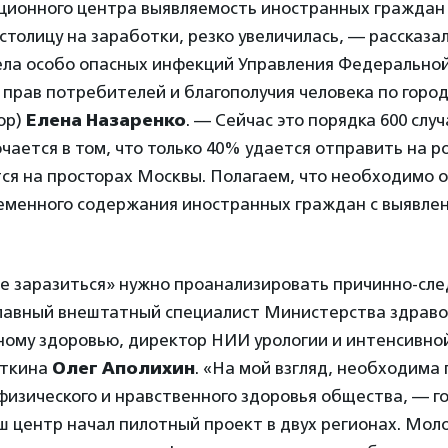
ционного центра выявляемость иностранных граждан 
толицу на заработки, резко увеличилась, — рассказа
ела особо опасных инфекций Управления Федеральной
 прав потребителей и благополучия человека по горо
ор)
Елена Назаренко
. — Сейчас это порядка 600 случ
ается в том, что только 40% удается отправить на ро
ся на просторах Москвы. Полагаем, что необходимо 
ременного содержания иностранных граждан с выявле
 не заразиться» нужно проанализировать причинно-сл
 главный внештатный специалист Министерства здрав
ному здоровью, директор НИИ урологии и интенсивно
аткина
Олег Аполихин
. «На мой взгляд, необходима
изического и нравственного здоровья общества, — г
ш центр начал пилотный проект в двух регионах. Мо