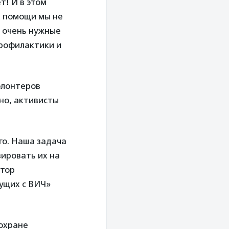
! И в этом
х помощи мы не
– очень нужные
профилактики и
олонтеров
но, активисты
го. Наша задача
вировать их на
ктор
ущих с ВИЧ»
охране