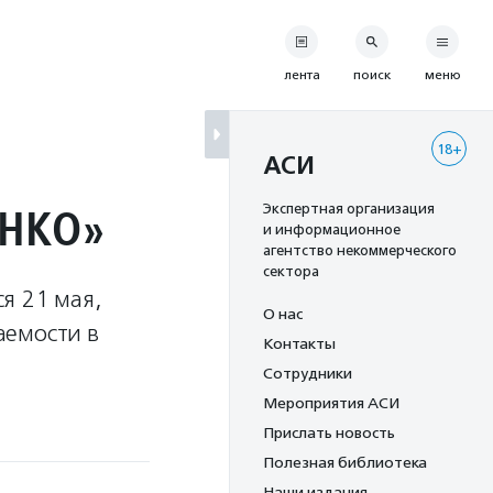
лента
поиск
меню
18+
АСИ
 НКО»
Экспертная организация
и информационное
агентство некоммерческого
сектора
я 21 мая,
О нас
аемости в
Контакты
Сотрудники
Мероприятия АСИ
Прислать новость
Полезная библиотека
Наши издания