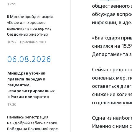
12:59
общественного з
обсуждая вопро
В Москве пройдет акция
инфекции, выдел
«Кофе для хорошего
мальчика» в поддержку
бездомных животных
«Благодаря при
10:52
·
Прислано НКО
снизился на 15,
Департамента з
06.08.2026
Сейчас среднег
Минздрав уточнил
основных мер, 
правила передачи
пациентам
оставаться диаг
незарегистрированных
снижение количе
в России препаратов
отделением кл
17:30
Началась регистрация
Одна из наибол
на «Добрый забег» в парке
Именно с ними с
Победы на Поклонной горе