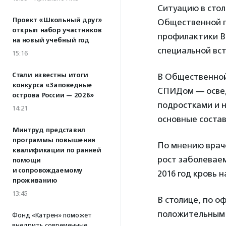
Ситуацию в стол
Проект «Школьный друг»
Общественной п
открыл набор участников
профилактики ВИ
на новый учебный год
специальной вс
15:16
Стали известны итоги
В Общественной 
конкурса «Заповедные
СПИДом — освед
острова России — 2026»
подростками и н
14:21
основные соста
Минтруд представил
программы повышения
По мнению враче
квалификации по ранней
рост заболевае
помощи
и сопровождаемому
2016 год кровь н
проживанию
13:45
В столице, по о
положительным 
Фонд «Катрен» поможет
внедрить современные