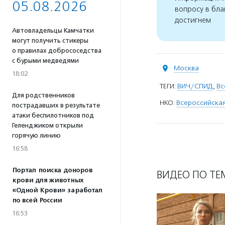
05.08.2026
вопросу в бла
достигнем
Автовладельцы Камчатки
могут получить стикеры
о правилах добрососедства
с бурыми медведями
Москва
18:02
ТЕГИ:
ВИЧ/СПИД
,
Вс
Для родственников
НКО:
Всероссийская
пострадавших в результате
атаки беспилотников под
Геленджиком открыли
горячую линию
16:58
Портал поиска доноров
ВИДЕО ПО ТЕ
крови для животных
«Одной Крови» заработал
по всей России
16:53