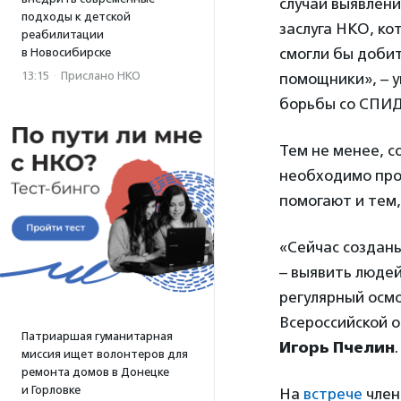
случаи выявлен
подходы к детской
заслуга НКО, ко
реабилитации
смогли бы добит
в Новосибирске
13:15
·
Прислано НКО
помощники», – у
борьбы со СПИ
Тем не менее, 
необходимо про
помогают и тем,
«Сейчас созданы
– выявить людей
регулярный осмо
Всероссийской 
Патриаршая гуманитарная
Игорь Пчелин
.
миссия ищет волонтеров для
ремонта домов в Донецке
и Горловке
На
встрече
член