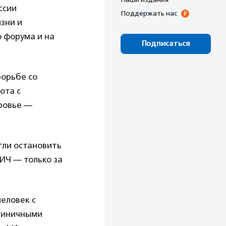
ссии
Поддержать нас
зни и
о форума и на
Подписаться
борьбе со
ота с
оровье —
гли остановить
ИЧ — только за
человек с
единичными