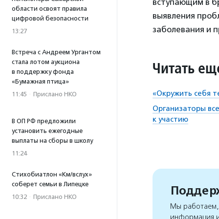
вступающим в бр
области освоят правила
выявления проб
цифровой безопасности
заболевания и 
13:27
Встреча с Андреем Ургантом
стала лотом аукциона
Читать ещ
в поддержку фонда
«Бумажная птица»
«Окружить себя т
11:45
·
Прислано НКО
Организаторы все
к участию
В ОП РФ предложили
установить ежегодные
выплаты на сборы в школу
11:24
Стихобиатлон «Км/вслух»
соберет семьи в Липецке
Поддерж
10:32
·
Прислано НКО
Мы работаем, 
информация и