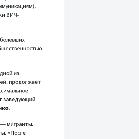
ммуникациям),
ки ВИЧ-
аболевших
 общественностью
дной из
ией, продолжает
аксимальное
ет заведующий
нко
.
 — мигранты.
ты. «После