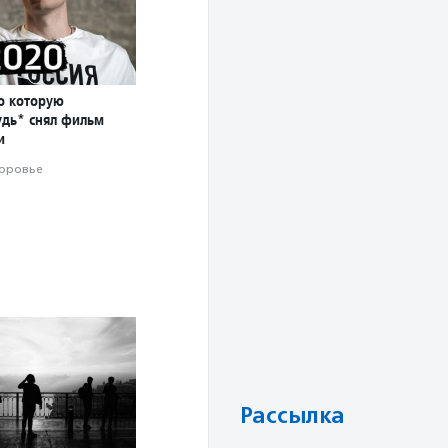
о которую
удь* снял фильм
и
оровье
Рассылка