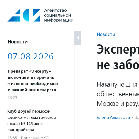
Перейти
к
содержанию
Новости
Новости
Экспер
07.08.2026
не забо
Препарат «Энхерту»
включили в перечень
Накануне Дня
жизненно необходимых
и важнейших лекарств
общественные
16:27
Москве и рез
Клуб друзей пермской
Елена Алмазова
·
З
физико-математической
школы № 146 ищет
фандрайзера
15:35
·
Прислано НКО