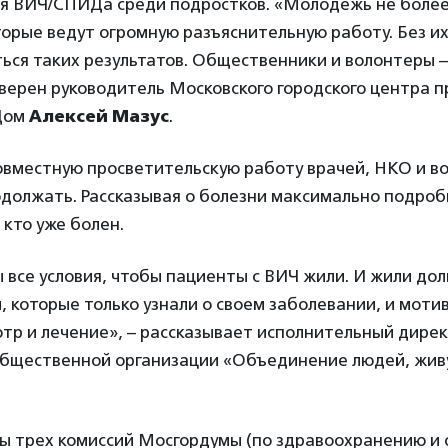
ия ВИЧ/СПИДа среди подростков. «Молодежь не болеет
торые ведут огромную разъяснительную работу. Без и
ься таких результатов. Общественники и волонтеры 
верен руководитель Московского городского центра 
Дом
Алексей Мазус
.
совместную просветительскую работу врачей, НКО и в
должать. Рассказывая о болезни максимально подроб
 кто уже болен.
 все условия, чтобы пациенты с ВИЧ жили. И жили дол
, которые только узнали о своем заболевании, и моти
тр и лечение», – рассказывает исполнительный дире
общественной организации «Объединение людей, жив
ы трех комиссий Мосгордумы (по здравоохранению и 