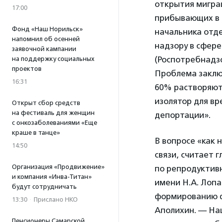
открытия мигра
17:00
прибывающих в с
Фонд «Наш Норильск»
начальника отд
напомнил об осенней
надзору в сфере
заявочной кампании
(Роспотребнадз
на поддержку социальных
проектов
Проблема заключ
16:31
60% растворяют
изолятор для в
Открыт сбор средств
на фестиваль для женщин
депортации».
с онкозаболеваниями «Еще
краше в танце»
В вопросе «как
14:50
связи, считает
Организация «Продвижение»
по репродуктив
и компания «Инва-Титан»
имени Н.А. Лоп
будут сотрудничать
формированию ф
13:30
·
Прислано НКО
Аполихин. — На
Пенсионеры Самарской