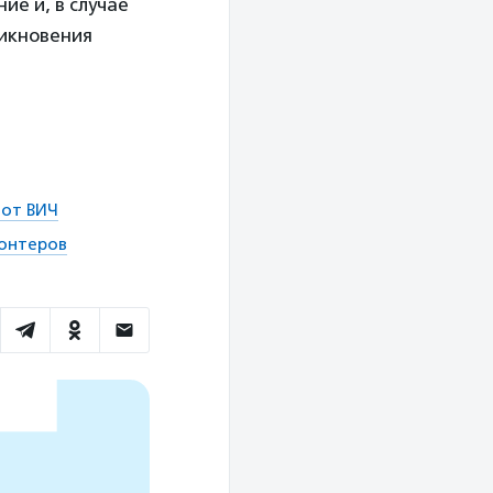
ие и, в случае
никновения
 от ВИЧ
лонтеров