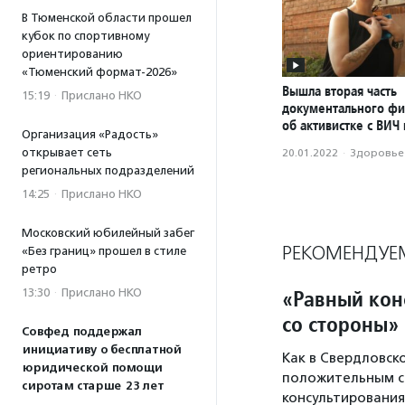
В Тюменской области прошел
кубок по спортивному
ориентированию
«Тюменский формат-2026»
Вышла вторая часть
15:19
·
Прислано НКО
документального ф
об активистке с ВИЧ
Организация «Радость»
открывает сеть
20.01.2022
·
Здоровье
региональных подразделений
14:25
·
Прислано НКО
Московский юбилейный забег
РЕКОМЕНДУЕ
«Без границ» прошел в стиле
ретро
«Равный кон
13:30
·
Прислано НКО
со стороны»
Совфед поддержал
инициативу о бесплатной
Как в Свердловск
юридической помощи
положительным ст
сиротам старше 23 лет
консультирования