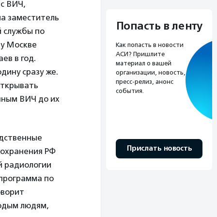
с ВИЧ,
ла заместитель
Попасть в ленту
 службы по
ду Москве
Как попасть в новости
АСИ? Пришлите
аев в год.
материал о вашей
дину сразу же.
организации, новость,
пресс-релиз, анонс
открывать
события.
нным ВИЧ до их
едственные
Прислать новость
оохранения РФ
й радиологии
 программа по
оворит
лодым людям,