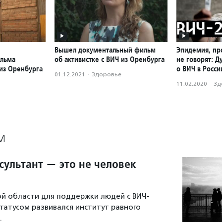
Вышел документальный фильм
Эпидемия, пр
ильма
об активистке с ВИЧ из Оренбурга
не говорят: Д
 из Оренбурга
о ВИЧ в Росси
01.12.2021
·
Здоровье
11.02.2020
·
Зд
М
сультант — это не человек
ой области для поддержки людей с ВИЧ-
атусом развивался институт равного
.