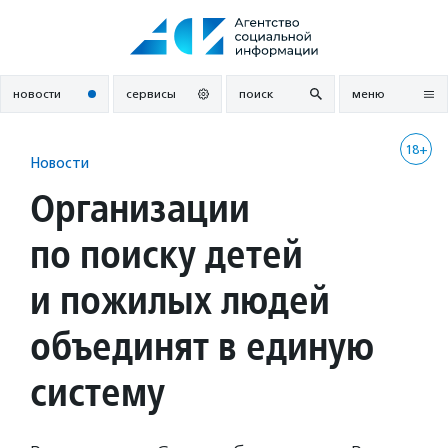
Перейти
к
содержанию
новости
сервисы
поиск
меню
18+
Новости
Организации
по поиску детей
и пожилых людей
объединят в единую
систему