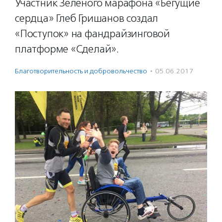
Участник Зеленого марафона «Бегущие
сердца» Глеб Гришанов создал
«Поступок» на фандрайзинговой
платформе «Сделай».
Благотвори­тель­ность и доброволь­чест­во
·
05.06.2017