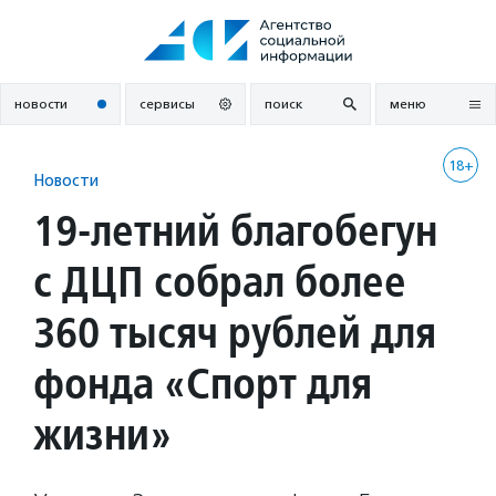
Перейти
к
содержанию
новости
сервисы
поиск
меню
18+
Новости
19-летний благобегун
с ДЦП собрал более
360 тысяч рублей для
фонда «Спорт для
жизни»