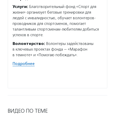
Услуги:
Благотворительный фонд «Спорт для
Услуг
жизни» организует беговые тренировки для
взросл
людей с инвалидностью, обучает волонтеров-
на раб
проводников для спортсменов, помогает
найти 
талантливым спортсменам-любителям добиться
инклюз
успехов в спорте.
образо
фестив
Волонтерство:
Волонтеры задействованы
в ключевых проектах фонда — «Марафон
Волон
в темноте» и «Помогаю побеждать».
помога
решают
Подробнее
о прог
делятс
Подро
ВИДЕО ПО ТЕМЕ