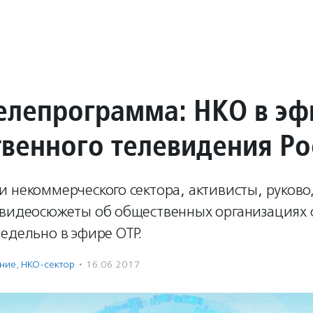
елепрограмма: НКО в эф
венного телевидения Ро
и некоммерческого сектора, активисты, руков
 видеосюжеты об общественных организациях 
едельно в эфире ОТР.
ение
,
НКО-сектор
·
16.06.2017