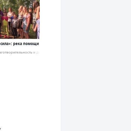
 сила»: река помощи
аготвори­тель­ность и доброволь­чест­во
У