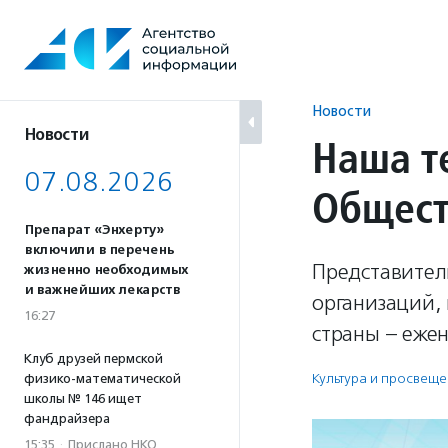
Перейти
к
содержанию
Новости
Новости
Наша т
07.08.2026
Общест
Препарат «Энхерту»
включили в перечень
Представител
жизненно необходимых
и важнейших лекарств
организаций,
16:27
страны – ежен
Клуб друзей пермской
Культура и просвещ
физико-математической
школы № 146 ищет
фандрайзера
15:35
·
Прислано НКО