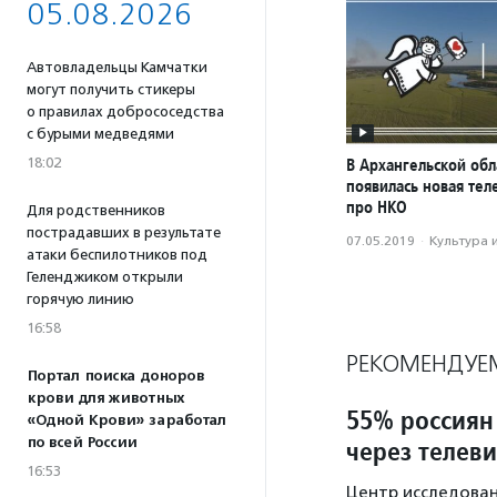
05.08.2026
Автовладельцы Камчатки
могут получить стикеры
о правилах добрососедства
с бурыми медведями
В Архангельской обл
18:02
появилась новая те
про НКО
Для родственников
пострадавших в результате
07.05.2019
·
Культура 
атаки беспилотников под
Геленджиком открыли
горячую линию
16:58
РЕКОМЕНДУЕ
Портал поиска доноров
крови для животных
55% россиян
«Одной Крови» заработал
через телев
по всей России
16:53
Центр исследован