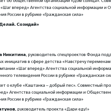
ет об общественной организации «Дом солнца». Сов
 «Шаг вперед» Агентства социальной информации и 
ия России в рубрике «Гражданская сила»
 Делай. Созидай»
а Никитина
, руководитель спецпроектов Фонда под
ых инициатив в сфере детства «Навстречу переменам
ампании «Шаг вперед» Агентства социальной информа
ного телевидения России в рубрике «Гражданская си
ет о клубе «Каштанка – добрый пес». Совместный пр
ред» Агентства социальной информации и Обществен
ия России в рубрике «Гражданская сила»
атунов
, руководитель проекта «Дари еду!»