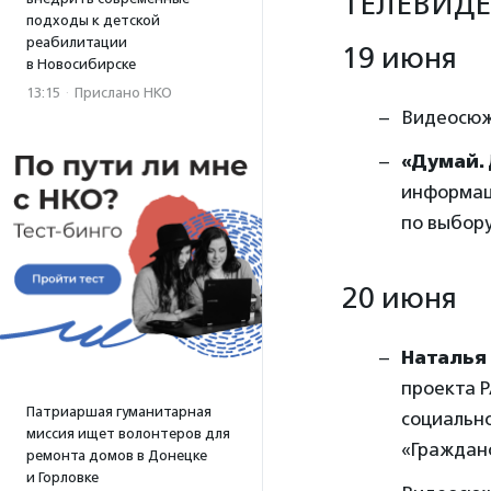
ТЕЛЕВИДЕ
подходы к детской
реабилитации
19 июня
в Новосибирске
13:15
·
Прислано НКО
Видеосюже
«Думай. 
информаци
по выбору
20 июня
Наталья
проекта 
Патриаршая гуманитарная
социальн
миссия ищет волонтеров для
«Гражданс
ремонта домов в Донецке
и Горловке