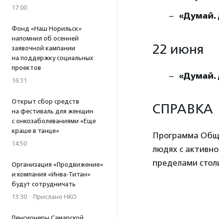
17:00
«Думай.
Фонд «Наш Норильск»
напомнил об осенней
22 июня
заявочной кампании
на поддержку социальных
проектов
«Думай.
16:31
Открыт сбор средств
СПРАВКА
на фестиваль для женщин
с онкозаболеваниями «Еще
краше в танце»
Программа Обще
14:50
людях с активно
пределами столиц
Организация «Продвижение»
и компания «Инва-Титан»
будут сотрудничать
13:30
·
Прислано НКО
Пенсионеры Самарской