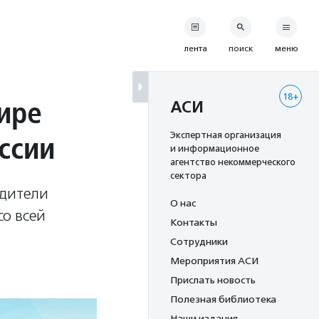
лента
поиск
меню
18+
ире
АСИ
ссии
Экспертная организация
и информационное
агентство некоммерческого
сектора
одители
О нас
со всей
Контакты
Сотрудники
Мероприятия АСИ
Прислать новость
Полезная библиотека
Наши издания