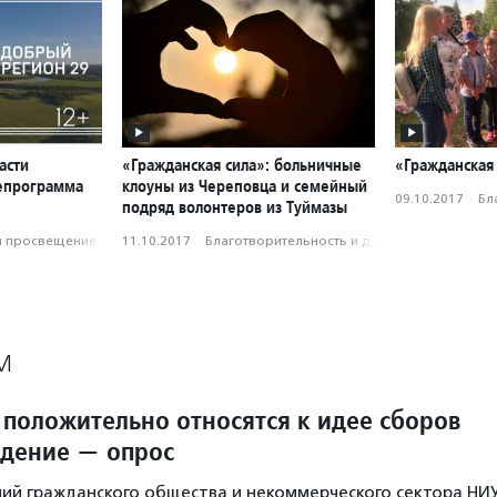
асти
«Гражданская сила»: больничные
«Гражданская
лепрограмма
клоуны из Череповца и семейный
09.10.2017
·
Бл
подряд волонтеров из Туймазы
и просвещение
11.10.2017
·
Благотвори­тель­ность и доброволь­чест­во
М
 положительно относятся к идее сборов
идение — опрос
ий гражданского общества и некоммерческого сектора НИ