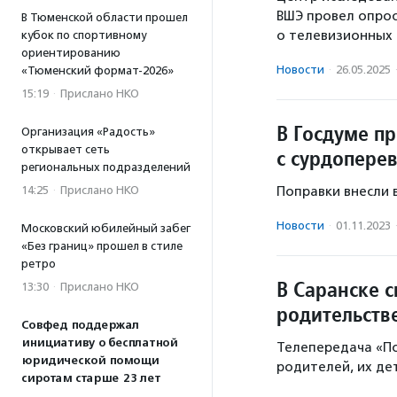
ВШЭ провел опрос
В Тюменской области прошел
о телевизионных
кубок по спортивному
ориентированию
Новости
·
26.05.2025
«Тюменский формат-2026»
15:19
·
Прислано НКО
В Госдуме п
Организация «Радость»
открывает сеть
с сурдопере
региональных подразделений
Поправки внесли 
14:25
·
Прислано НКО
Новости
·
01.11.2023
Московский юбилейный забег
«Без границ» прошел в стиле
ретро
В Саранске 
13:30
·
Прислано НКО
родительств
Совфед поддержал
инициативу о бесплатной
Телепередача «По
юридической помощи
родителей, их де
сиротам старше 23 лет