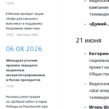
Видеосюж
12:59
кампании
телевиден
В Москве пройдет акция
«Кофе для хорошего
«Думай.
мальчика» в поддержку
бездомных животных
10:52
·
Прислано НКО
21 июня
06.08.2026
Катерин
социальн
Минздрав уточнил
правила передачи
проект к
пациентам
Обществен
незарегистрированных
в России препаратов
Видеосюж
17:30
«Шаг впе
Началась регистрация
телевиден
на «Добрый забег» в парке
Победы на Поклонной горе
Игорь Ш