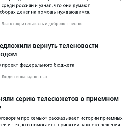
 среди россиян и узнал, что они думают
 сборах денег на помощь нуждающимся.
·
Благотвори­тель­ность и доброволь­чест­во
редложили вернуть теленовости
водом
в проект федерального бюджета.
·
Люди с инвалидностью
сняли серию телесюжетов о приемном
е
говорим про семью» рассказывает истории приемных
тей и тех, кто помогает в принятии важного решения.