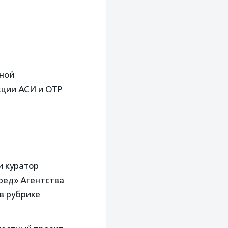
ьной
кции АСИ и ОТР
и куратор
ред» Агентства
в рубрике