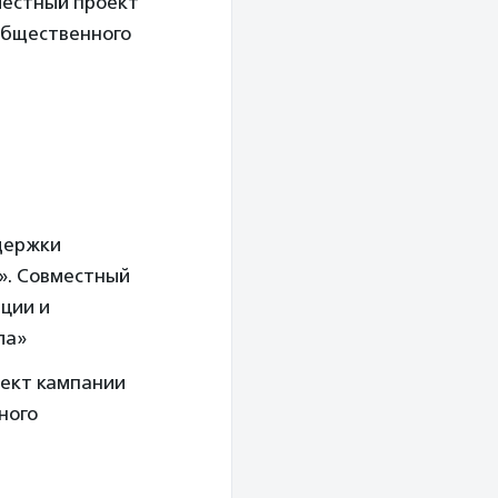
местный проект
Общественного
держки
». Совместный
ции и
ла»
оект кампании
ного