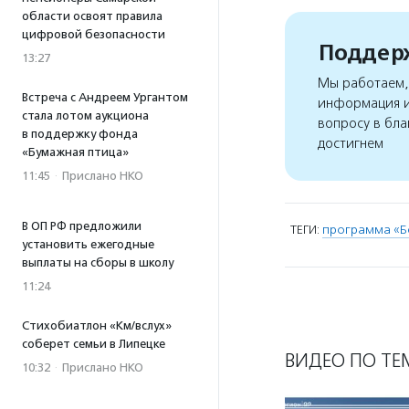
области освоят правила
цифровой безопасности
Поддерж
13:27
Мы работаем, 
Встреча с Андреем Ургантом
информация и
стала лотом аукциона
вопросу в бла
в поддержку фонда
достигнем
«Бумажная птица»
11:45
·
Прислано НКО
В ОП РФ предложили
ТЕГИ:
программа «Б
установить ежегодные
выплаты на сборы в школу
11:24
Стихобиатлон «Км/вслух»
соберет семьи в Липецке
ВИДЕО ПО ТЕ
10:32
·
Прислано НКО