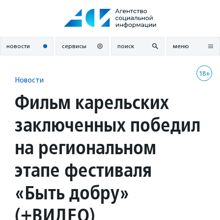
Перейти
к
содержанию
новости
сервисы
поиск
меню
18+
Новости
Фильм карельских
заключенных победил
на региональном
этапе фестиваля
«Быть добру»
(+ВИДЕО)