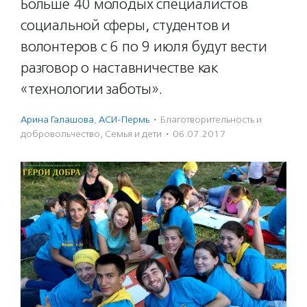
Больше 40 молодых специалистов
социальной сферы, студентов и
волонтеров с 6 по 9 июля будут вести
разговор о наставничестве как
«технологии заботы».
Арина Галашова
,
АСИ-Пермь
·
Благотвори­тель­ность и
доброволь­чест­во
,
Семья и дети
·
06.07.2017