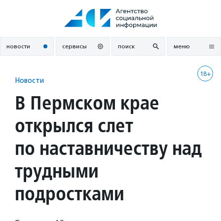
Перейти
к
содержанию
новости
сервисы
поиск
меню
18+
Новости
В Пермском крае
открылся слет
по наставничеству над
трудными
подростками