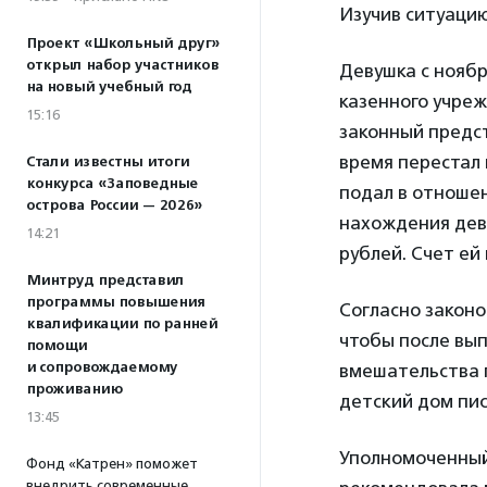
Изучив ситуаци
Проект «Школьный друг»
открыл набор участников
Девушка с ноябр
на новый учебный год
казенного учреж
15:16
законный предст
время перестал 
Стали известны итоги
конкурса «Заповедные
подал в отношен
острова России — 2026»
нахождения девуш
14:21
рублей. Счет ей
Минтруд представил
программы повышения
Согласно законо
квалификации по ранней
чтобы после вып
помощи
и сопровождаемому
вмешательства 
проживанию
детский дом пи
13:45
Уполномоченный
Фонд «Катрен» поможет
внедрить современные