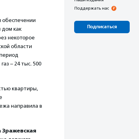
Поддержать нас
ом обеспечении
Подписаться
й дом как
рез некоторое
ской области
 период
аз – 24 тыс. 500
стью квартиры,
е
ежа направила в
а Зражевская