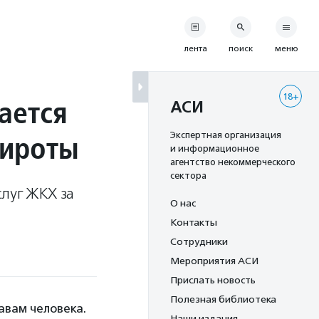
лента
поиск
меню
18+
ается
АСИ
сироты
Экспертная организация
и информационное
агентство некоммерческого
сектора
луг ЖКХ за
О нас
Контакты
Сотрудники
Мероприятия АСИ
Прислать новость
Полезная библиотека
авам человека.
Наши издания