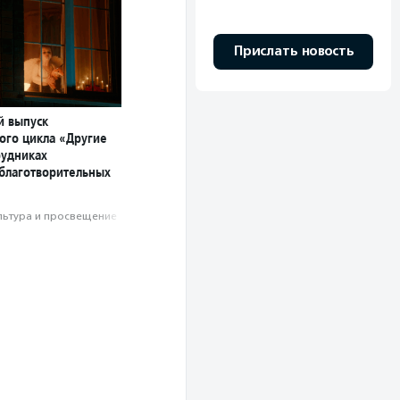
Прислать новость
й выпуск
ого цикла «Другие
рудниках
 благотворительных
льтура и просвещение