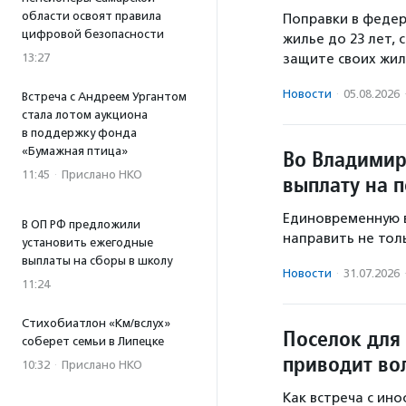
области освоят правила
Поправки в федер
цифровой безопасности
жилье до 23 лет,
13:27
защите своих жил
Новости
·
05.08.2026
Встреча с Андреем Ургантом
стала лотом аукциона
в поддержку фонда
«Бумажная птица»
Во Владимир
11:45
·
Прислано НКО
выплату на 
Единовременную в
В ОП РФ предложили
направить не толь
установить ежегодные
выплаты на сборы в школу
Новости
·
31.07.2026
11:24
Стихобиатлон «Км/вслух»
Поселок для
соберет семьи в Липецке
приводит во
10:32
·
Прислано НКО
Как встреча с ин