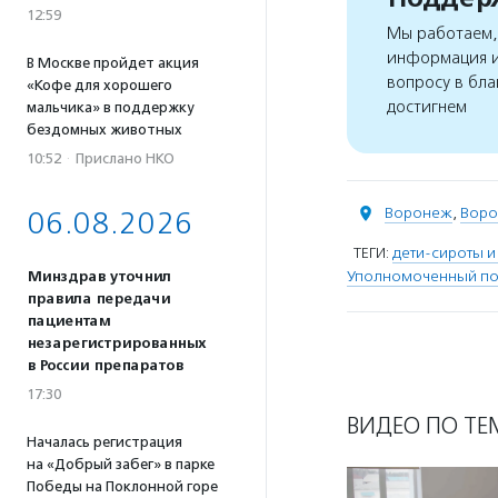
12:59
Мы работаем, 
информация и
В Москве пройдет акция
вопросу в бла
«Кофе для хорошего
достигнем
мальчика» в поддержку
бездомных животных
10:52
·
Прислано НКО
Воронеж
,
Воро
06.08.2026
ТЕГИ:
дети-сироты и
Уполномоченный по
Минздрав уточнил
правила передачи
пациентам
незарегистрированных
в России препаратов
17:30
ВИДЕО ПО ТЕ
Началась регистрация
на «Добрый забег» в парке
Победы на Поклонной горе