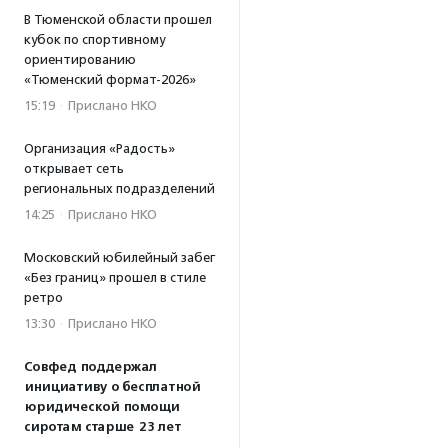
В Тюменской области прошел
кубок по спортивному
ориентированию
«Тюменский формат-2026»
15:19
·
Прислано НКО
Организация «Радость»
открывает сеть
региональных подразделений
14:25
·
Прислано НКО
Московский юбилейный забег
«Без границ» прошел в стиле
ретро
13:30
·
Прислано НКО
Совфед поддержал
инициативу о бесплатной
юридической помощи
сиротам старше 23 лет