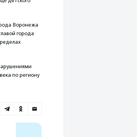
це детского
орода Воронежа
главой города
пределах
 нарушениями
века по региону