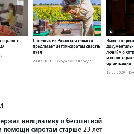
к о работе
Пасечник из Рязанской области
Вышел первы
КО
предлагает детям-сиротам спасать
документальн
пчел
люди?» о сот
ор
и волонтерах
23.07.2021
·
Окружающая среда
организаций
12.02.2020
·
Ку
М
ержал инициативу о бесплатной
 помощи сиротам старше 23 лет