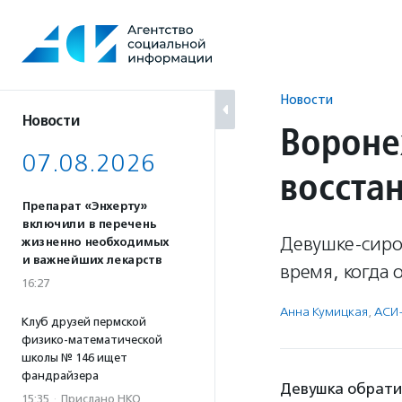
Перейти
к
содержанию
Новости
Новости
Вороне
07.08.2026
восста
Препарат «Энхерту»
включили в перечень
Девушке-сирот
жизненно необходимых
и важнейших лекарств
время, когда 
16:27
Анна Кумицкая
,
АСИ
Клуб друзей пермской
физико-математической
школы № 146 ищет
фандрайзера
Девушка обратил
15:35
·
Прислано НКО