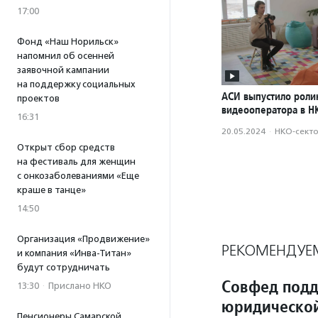
17:00
Фонд «Наш Норильск»
напомнил об осенней
заявочной кампании
на поддержку социальных
АСИ выпустило роли
проектов
видеооператора в Н
16:31
20.05.2024
·
НКО-сект
Открыт сбор средств
на фестиваль для женщин
с онкозаболеваниями «Еще
краше в танце»
14:50
Организация «Продвижение»
РЕКОМЕНДУЕ
и компания «Инва-Титан»
будут сотрудничать
Совфед подд
13:30
·
Прислано НКО
юридической
Пенсионеры Самарской