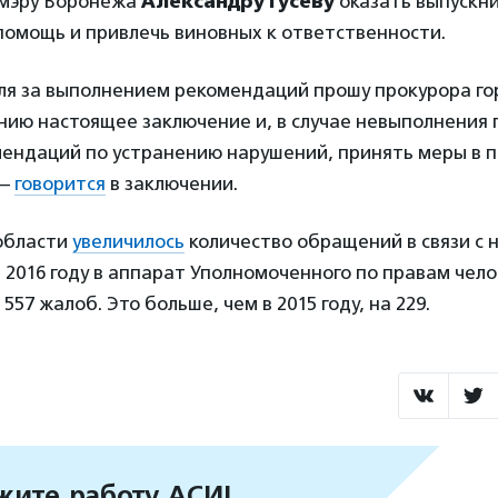
 мэру Воронежа
Александру Гусеву
оказать выпускни
помощь и привлечь виновных к ответственности.
оля за выполнением рекомендаций прошу прокурора г
нию настоящее заключение и, в случае невыполнения 
ендаций по устранению нарушений, принять меры в 
 —
говорится
в заключении.
области
увеличилось
количество обращений в связи с
В 2016 году в аппарат Уполномоченного по правам чело
 557 жалоб. Это больше, чем в 2015 году, на 229.
ите работу АСИ!