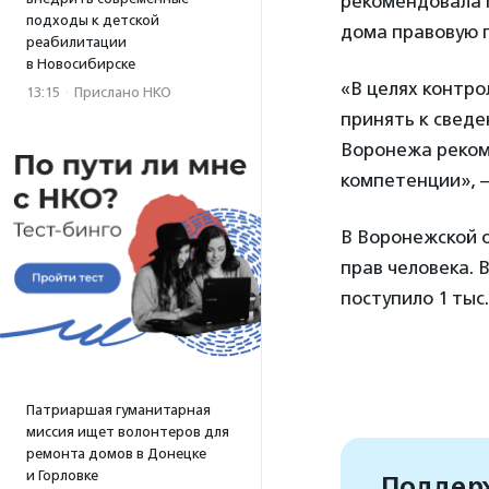
рекомендовала
подходы к детской
дома правовую 
реабилитации
в Новосибирске
«В целях контр
13:15
·
Прислано НКО
принять к сведе
Воронежа реком
компетенции»,
В Воронежской 
прав человека. 
поступило 1 тыс.
Патриаршая гуманитарная
миссия ищет волонтеров для
ремонта домов в Донецке
и Горловке
Поддерж